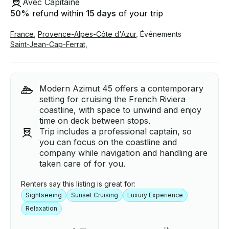
Avec Capitaine
50
%
refund within
15 days
of your trip
France
,
Provence-Alpes-Côte d'Azur
,
Événements
Saint-Jean-Cap-Ferrat
,
Modern Azimut 45 offers a contemporary
setting for cruising the French Riviera
coastline, with space to unwind and enjoy
time on deck between stops.
Trip includes a professional captain, so
you can focus on the coastline and
company while navigation and handling are
taken care of for you.
Renters say this listing is great for:
Sightseeing
Sunset Cruising
Luxury Experience
Relaxation