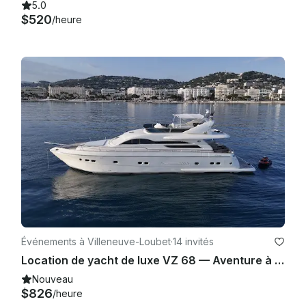
5.0
$520
/heure
Événements à Villeneuve-Loubet
·
14 invités
Location de yacht de luxe VZ 68 — Aventure à la voile sur la Côte d'Azur
Nouveau
$826
/heure