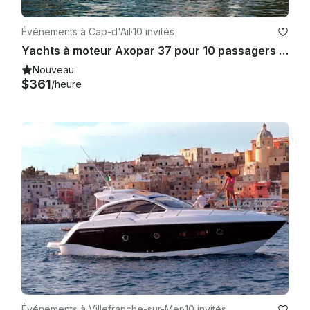
perdus.

Événements à Cap-d'Ail
·
10 invités
Yachts à moteur Axopar 37 pour 10 passagers à Cap-d'Ail
Nouveau
$361
/heure
Événements à Villefranche-sur-Mer
·
10 invités