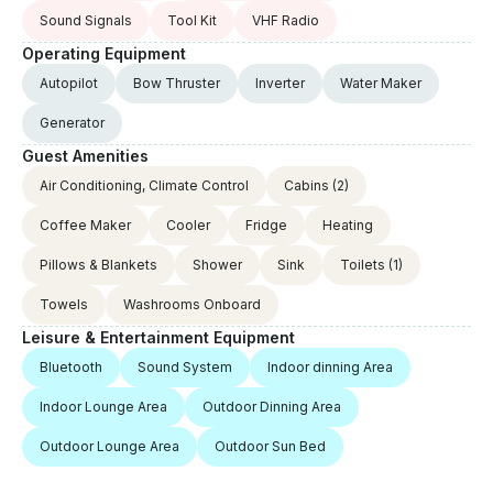
Sound Signals
Tool Kit
VHF Radio
Operating Equipment
Autopilot
Bow Thruster
Inverter
Water Maker
Generator
Guest Amenities
Air Conditioning, Climate Control
Cabins
(2)
Coffee Maker
Cooler
Fridge
Heating
Pillows & Blankets
Shower
Sink
Toilets
(1)
Towels
Washrooms Onboard
Leisure & Entertainment Equipment
Bluetooth
Sound System
Indoor dinning Area
Indoor Lounge Area
Outdoor Dinning Area
Outdoor Lounge Area
Outdoor Sun Bed