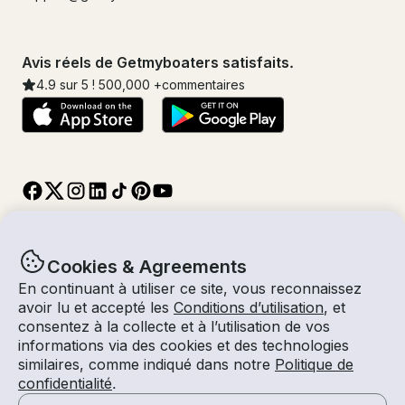
Avis réels de Getmyboaters satisfaits.
4.9
sur 5 !
500,000
+commentaires
Cookies & Agreements
En continuant à utiliser ce site, vous reconnaissez
© Getmyboat 2026
Termes
Confidentialité
avoir lu et accepté les
Conditions d’utilisation
, et
consentez à la collecte et à l’utilisation de vos
informations via des cookies et des technologies
similaires, comme indiqué dans notre
Politique de
08 août 2026
$1,131 /heure
confidentialité
.
4 heures
2
Invités
Tarif Estimé
Avec Capitaine