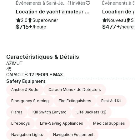
Événements à Saint-Jea
·
11 invités
Événements à Sai
n-Cap-Ferrat
n-Cap-Ferrat
Location de yacht à moteur Cranchi 44 sur la Côte d'Azur pour 11 personnes
2.0
Superowner
Nouveau
Sup
$715+
$477+
/heure
/heure
Caractéristiques & Détails
AZIMUT
45
CAPACITÉ:
12 PEOPLE MAX
Safety Equipment
Anchor & Rode
Carbon Monoxide Detectors
Emergency Steering
Fire Extinguishers
First Aid Kit
Flares
Kill Switch Lanyard
Life Jackets
(12)
Lifebuoys
Life-Saving Appliances
Medical Supplies
Navigation Lights
Navigation Equipment