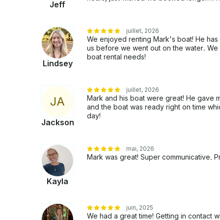
Jeff
serez remboursé à la fin de votre visite en foncti
TOUS NOS CHAUFFEURS-LIVREURS PRENNEN
BATEAU POUR DÉTECTER TOUT DOMMAGE A
juillet, 2026
We enjoyed renting Mark's boat! He has
APRÈS VOTRE DÉPART. Cela étant dit, réunissez votre équipage et embarquez pour un
us before we went out on the water. We wi
voyage d'aventure et de détente. Réservez votre 
boat rental needs!
aujourd'hui ! Embarquez pour une expérience unique en son gen
Lindsey
d'avoir choisi notre service de location de ponto
juillet, 2026
Mark and his boat were great! He gave me 
J
A
and the boat was ready right on time wh
day!
Jackson
mai, 2026
Mark was great! Super communicative. Pro
Kayla
juin, 2025
We had a great time! Getting in contact 