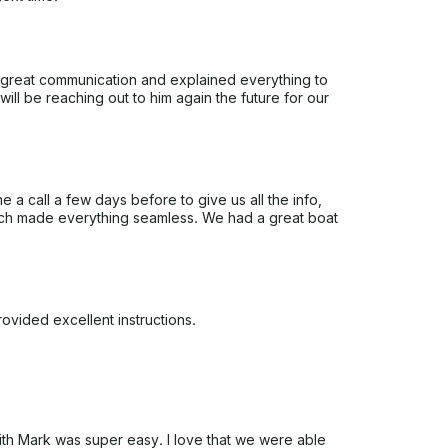
on des indications de la jauge d'essence.
T DES PHOTOS DES CAGES À GAZ ET DU
U BATEAU OU AU MOTEUR AVANT ET
 great communication and explained everything to
ll be reaching out to him again the future for our
journée inoubliable sur le lac avec nous dès
re ! Nous vous remercions
ns pour votre journée amusante sur le lac.
a call a few days before to give us all the info,
ich made everything seamless. We had a great boat
vided excellent instructions.
with Mark was super easy. I love that we were able