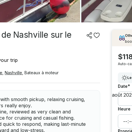
de Nashville sur le
Othe
boo
$11
our trip
Auto-ca
e
,
Nashville
,
Bateaux à moteur
Le
*
Date
with smooth pickup, relaxing cruising,
rs really enjoy.
Heure 
ine, reviewed as very clean and
ce for cruising and casual fishing.
nd quick to respond, making last-minute
rward and low-stress.
Propri