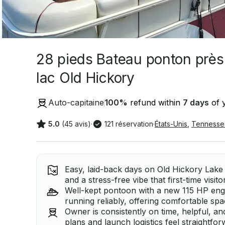
28 pieds Bateau ponton près 
lac Old Hickory
Auto-capitaine
100
%
refund within
7 days
of y
5.0
(45 avis)
·
121 réservation
·
États-Unis
,
Tennesse
Easy, laid-back days on Old Hickory Lake 
and a stress-free vibe that first-time visito
Well-kept pontoon with a new 115 HP eng
running reliably, offering comfortable spa
Owner is consistently on time, helpful, a
plans and launch logistics feel straightfo