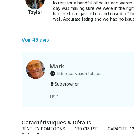
to rent for a handful of hours and weren't
day was making sure we were in the right 
Taylor
had the boat gassed up and rinsed off fo
well. Accurate listing and we had no issues 
Voir 45 avis
Mark
156 réservation totales
Superowner
USD
Caractéristiques & Détails
BENTLEY PONTOONS
180 CRUISE
CAPACITÉ:
1