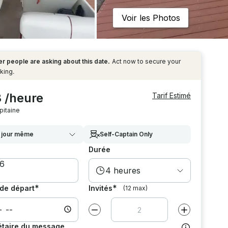
Voir les Photos
r people are asking about this date.
Act now to secure your
king.
8 /heure
Tarif Estimé
pitaine
 jour même
Self-Captain Only
Durée
4 heures
*
*
de départ
Invités
(12 max)
Diminuer la valeur par
1
Augmenter la v
étaire du message