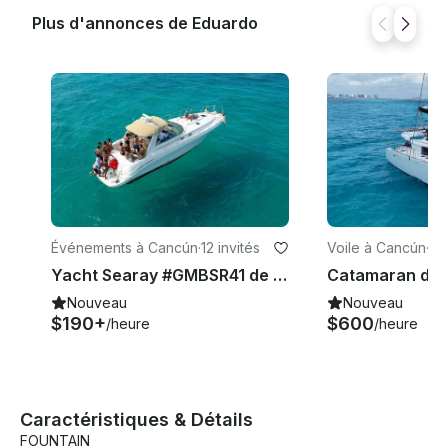
Plus d'annonces de Eduardo
Événements à Cancún
·
12 invités
Voile à Cancún
·
15 
Yacht Searay #GMBSR41 de 41' avec équipage pour 10 personnes
Nouveau
Nouveau
$190+
$600
/heure
/heure
Caractéristiques & Détails
FOUNTAIN