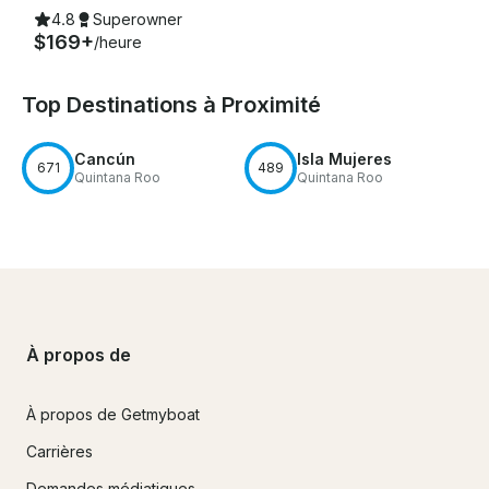
4.8
Superowner
$169+
/heure
Top Destinations à Proximité
Cancún
Isla Mujeres
671
489
Quintana Roo
Quintana Roo
À propos de
À propos de Getmyboat
Carrières
Demandes médiatiques