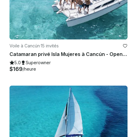
 Vous pouvez modifier une visite ou une activité 20 jours ou 
plus avant le début de l'activité ou de la visite sans frais ni 
pénalité.

 Annulations

 Toutes les activités ou visites annulées par vous dans un 
Voile à Cancún
·
15 invités
délai de 20 jours ou moins, entraînant une pénalité de 30 %. 

Catamaran privé Isla Mujeres à Cancún - Open Bar, déjeuner de plongée avec tuba et divertissement
Tenue recommandée

5.0
Superowner
$169
/heure
 Vêtements de sport légers, maillot de bain, serviettes, 
chaussures de marche, chapeau, appareil photo et crème 
solaire
