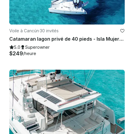
Voile à Cancún
·
30 invités
Catamaran lagon privé de 40 pieds - Isla Mujeres | Open Bar, plongée avec tuba et déjeuner
5.0
Superowner
$249
/heure