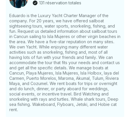
131 réservation totales
apporter : • Léger vêtements de sport • Maillot de
bain • Serviettes • Chaussures de marche • Chapeau
Eduardo is the Luxury Yacht Charter Manager of the
• Appareil photo • Crème solaire Ce à quoi vous
company. For 20 years, we have offered sailboat
pouvez vous attendre : Excellent pour les visites
sightseeing tours, water sports, snorkeling, fishing, and
touristiques et les activités d'une journée Naviguez de
fun. Request us detailed information about sailboat tours
Cancún à Isla Mujeres, tout en profitant du
in Cancun sailing to Isla Mujeres or other virgin beaches in
bronzage, de la natation et de la plongée avec tuba
the area. We have a five-star reputation on many sites.
We own Yacht. While enjoying many different water
et, surtout, en vous amusant avec vos amis et votre
activities such as snorkeling, fishing and, most of all
famille. Visitez Isla Mujeres pour faire du shopping,
having lots of fun with your friends and family. We can
aller à la plage et bronzer. Comprend : bar ouvert
accommodate the tour that fits your needs and contact us
avec des liqueurs nationales et équipement de
and get all the specific details. We manage boats at
plongée avec tuba (palmes, masque, tube de
Cancun, Playa Mujeres, Isla Mujeres, Isla Holbox, laya del
plongée). Le catamaran propose également de la
Carmen, Puerto Morelos, Maroma, Akumal, Tulum, Riviera
Maya, and Cozumel. We rent boats for trips or overnight
musique (cassette ou CD). Le catamaran pour 35
and do lunch, dinner, or party aboard for weddings,
personnes est idéal pour la famille et les amis.
social events, or incentive travel. Bird Watching and
snorkeling with rays and turtles. Whale shark tours, Deep
sea fishing. Wakeboard, Flyboars, Jetski, and Hobie cat
rent.