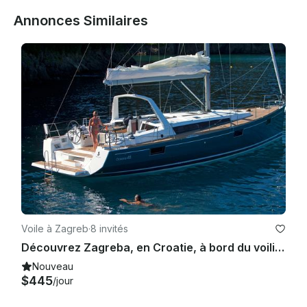
Annonces Similaires
- En cas d'annulation 3 mois avant la location, 50 % seront 
remboursés

Voile à Zagreb
·
8 invités
Découvrez Zagreba, en Croatie, à bord du voilier Oceanis 48
Nouveau
$445
/jour