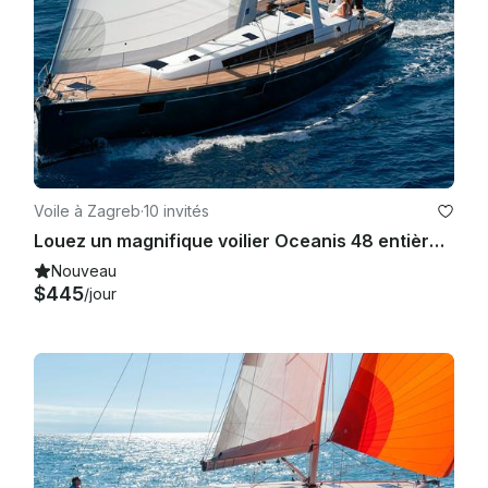
Voile à Zagreb
·
10 invités
Louez un magnifique voilier Oceanis 48 entièrement équipé à Zagreb, en Croatie
Nouveau
$445
/jour