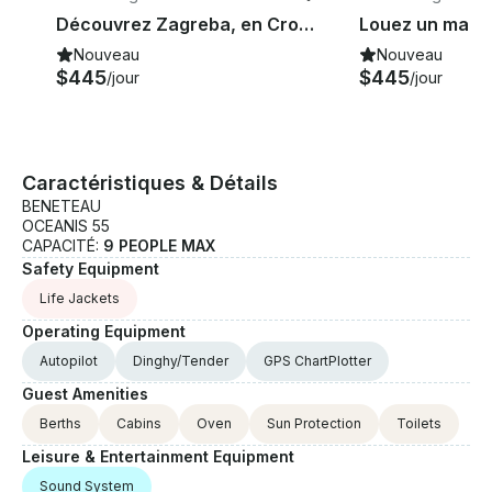
Découvrez Zagreba, en Croatie, à bord du voilier Oceanis 48
Nouveau
Nouveau
$445
$445
/jour
/jour
Caractéristiques & Détails
BENETEAU
OCEANIS 55
CAPACITÉ:
9 PEOPLE MAX
Safety Equipment
Life Jackets
Operating Equipment
Autopilot
Dinghy/Tender
GPS ChartPlotter
Guest Amenities
Berths
Cabins
Oven
Sun Protection
Toilets
Leisure & Entertainment Equipment
Sound System