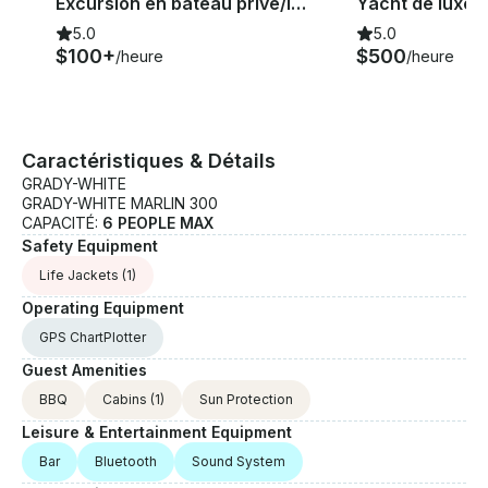
Excursion en bateau privé/location avec capitaine pour une expérience ultime en PR 🇵🇷🛥️
5.0
5.0
$100+
$500
/heure
/heure
Caractéristiques & Détails
GRADY-WHITE
GRADY-WHITE MARLIN 300
CAPACITÉ:
6 PEOPLE MAX
Safety Equipment
Life Jackets
(1)
Operating Equipment
GPS ChartPlotter
Guest Amenities
BBQ
Cabins
(1)
Sun Protection
Leisure & Entertainment Equipment
Bar
Bluetooth
Sound System