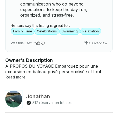
communication who go beyond
expectations to keep the day fun,
organized, and stress‑free.
Renters say this listing is great for:
Family Time
Celebrations
Swimming
Relaxation
Was this useful?
AI Overview
Owner's Description
À PROPOS DU VOYAGE Embarquez pour une
excursion en bateau privé personnalisée et tout
compris pour votre groupe de six personnes
Read more
maximum dans les eaux magnifiques de Fajardo, à
Porto Rico ! Nous fournissons des boissons fraîches,
des snacks et tout l'équipement dont vous avez
Jonathan
besoin pour vous amuser. Profitez de la flexibilité
317 réservation totales
d'un itinéraire personnalisable, permettant des arrêts
dans des lieux extraordinaires tels que Icacos Cay,
l'île de Palomino, Culebra ou l'île de Vieques.