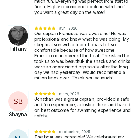
much fun. Everything was perfect from start to
rafraîchissements sont fournis, notamment de l'eau,
finish. Highly recommend booking with him if
du Coca Cola, des bières Medalla Light et de la glace.
you want a great day on the water!
Profitez de délicieuses collations également fournies.
CE QUI N'EST PAS INCLUS Les pourboires ne sont
avril, 2026
pas inclus, mais ils sont toujours appréciés. AUTRES
Our captain Fransisco was awesome! He was
CHOSES À SAVOIR Selon les conditions
professional and knew what he was doing. My
météorologiques, les itinéraires recommandés
skeptical son with a fear of boats felt so
Tiffany
comfortable because of how awesome
peuvent varier pour votre sécurité et votre confort.
Fransisco maneuvered the boat. The island he
Vous souhaitez agrémenter votre voyage ? Envoyez
took us to was beautiful- the snacks and drinks
simplement un message ici sur Getmyboat pour
were so appreciated especially after the long
personnaliser un itinéraire à votre guise, comme de
day we had yesterday. Would recommend a
la plongée avec tuba ou des arrêts supplémentaires
million times over. Thank you so much!
sur la plage, afin de personnaliser votre journée sur
l'eau. Profitez de la liberté d'apporter votre propre
mars, 2026
nourriture et vos boissons en utilisant la glacière
Jonathan was a great captain, provided a safe
S
B
fournie. L'excellent service client et le
and fun experience, adjusting the island based
professionnalisme des capitaines améliorent
on best outcome for swimming experience and
Shayna
l'expérience globale, rendant votre journée sur l'eau
safety.
vraiment inoubliable . *Faites-nous savoir si vous
souhaitez faire une sortie plus longue avec nous !
septembre, 2025
The boat was incredible! We celebrated my