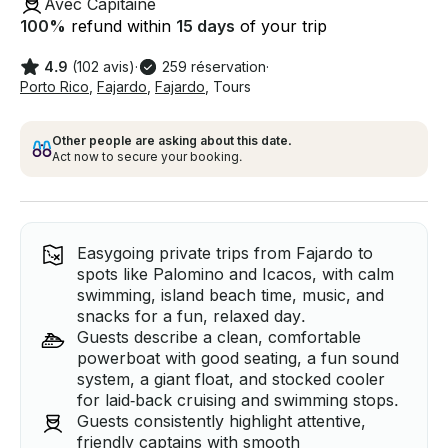
Avec Capitaine
100
%
refund within
15 days
of your trip
4.9
(102 avis)
·
259 réservation
·
Porto Rico
,
Fajardo
,
Fajardo
,
Tours
Other people are asking about this date.
Act now to secure your booking.
Easygoing private trips from Fajardo to
spots like Palomino and Icacos, with calm
swimming, island beach time, music, and
snacks for a fun, relaxed day.
Guests describe a clean, comfortable
powerboat with good seating, a fun sound
system, a giant float, and stocked cooler
for laid‑back cruising and swimming stops.
Guests consistently highlight attentive,
friendly captains with smooth