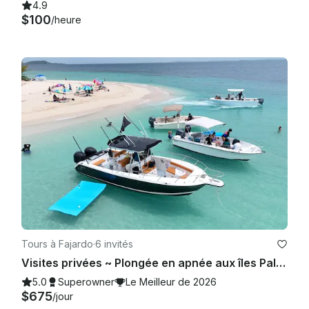
4.9
$100
/heure
Tours à Fajardo
·
6 invités
Visites privées ~ Plongée en apnée aux îles Palomino et Icacos - Pursuit 28'
5.0
Superowner
Le Meilleur de 2026
$675
/jour