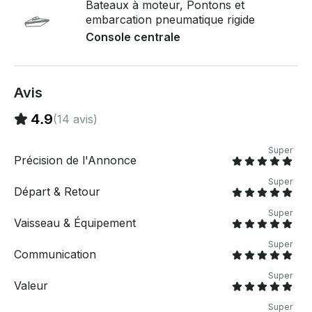
Bateaux à moteur, Pontons et
adapté à votre groupe. Que vous souhaitiez nager,
embarcation pneumatique rigide
vous détendre ou passer du bon temps ensemble, ce
Console centrale
bateau constitue le cadre idéal pour une journée
décontractée au cœur de la beauté naturelle .
Contactez-nous dès aujourd'hui pour organiser votre
voyage privé au départ de Fajardo et commencez à
Avis
planifier une escapade mémorable sur l'eau avec les
personnes qui comptent le plus pour vous.
4.9
(14 avis)
Super
Précision de l'Annonce
Super
Départ & Retour
Super
Vaisseau & Équipement
Super
Communication
Super
Valeur
Super