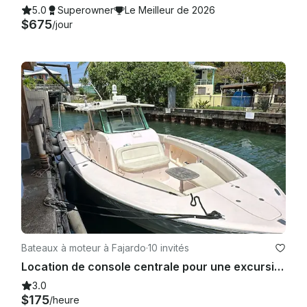
5.0
Superowner
Le Meilleur de 2026
$675
/jour
Bateaux à moteur à Fajardo
·
10 invités
Location de console centrale pour une excursion privée à Fajardo, Porto Rico 850$
3.0
$175
/heure