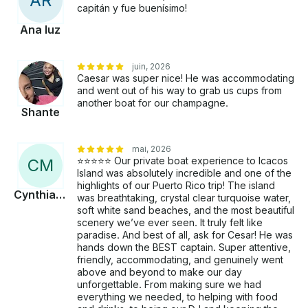
A
R
capitán y fue buenísimo!
Ana luz
juin, 2026
Caesar was super nice! He was accommodating
and went out of his way to grab us cups from
another boat for our champagne.
Shante
mai, 2026
⭐⭐⭐⭐⭐ Our private boat experience to Icacos
C
M
Island was absolutely incredible and one of the
highlights of our Puerto Rico trip! The island
Cynthia Elisa
was breathtaking, crystal clear turquoise water,
soft white sand beaches, and the most beautiful
scenery we’ve ever seen. It truly felt like
paradise. And best of all, ask for Cesar! He was
hands down the BEST captain. Super attentive,
friendly, accommodating, and genuinely went
above and beyond to make our day
unforgettable. From making sure we had
everything we needed, to helping with food