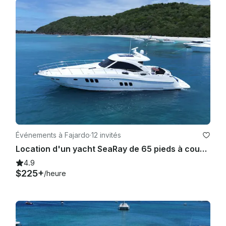
Événements à Fajardo
·
12 invités
Location d'un yacht SeaRay de 65 pieds à couper le souffle - Immaculé !
4.9
$225+
/heure