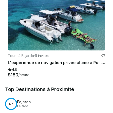
Tours à Fajardo
·
6 invités
L'expérience de navigation privée ultime à Porto Rico ! 🛥️ 🇵🇷
4.9
$150
/heure
Top Destinations à Proximité
Fajardo
126
Fajardo