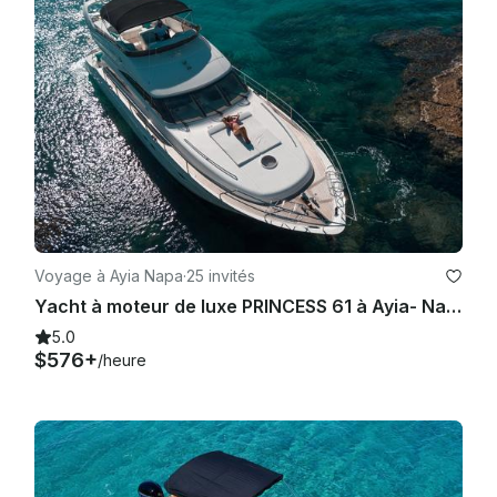
Voyage à Ayia Napa
·
25 invités
Yacht à moteur de luxe PRINCESS 61 à Ayia- Napa et Blue Lagoon
5.0
$576+
/heure