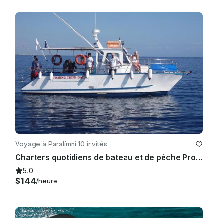
 les conditions météorologiques  - Arrivée au port 15 minutes 
avant le départ

 Annulation :

 - remboursement de 100 % en cas d'annulation 72 heures et 
plus avant le départ

Voyage à Paralímni
·
10 invités
Charters quotidiens de bateau et de pêche Protaras - Agia Napa avec le capitaine Socrates
5.0
$144
/heure