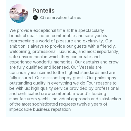
200 €/heure • 6 heures : 1500€ et pour une heure
supplémentaire 150 €/heure • Croisière de 8 heures :
Pantelis
1800€ et prix de l'heure supplémentaire disponible
33 réservation totales
sur demande Le prix comprend le carburant pour la
croisière dans la région d'Ayia Napa et de Protaras,
We provide exceptional time at the spectacularly
les services du capitaine et de l'équipage, le vin
beautiful coastline on comfortable and safe yachts
mousseux (brut), la bière, l'eau et les fruits de
representing a world of pleasure and exclusivity. Our
saison. Le menu des plats est disponible en pré-
ambition is always to provide our guests with a friendly,
commande et sera facturé en supplément. À bord,
welcoming, professional, luxurious, and most importantly,
safe environment in which they can create and
vous trouverez du matériel de plongée avec tuba,
experience wonderful memories. Our captains and crew
des jouets aquatiques, des serviettes, une connexion
are fully qualified and licensed. Our Vessels are
Wi-Fi, un système de musique, etc. Nous pouvons
continually maintained to the highest standards and are
vous fournir des cannes à pêche pour vous amuser
fully insured. Our mission: happy guests Our philosophy:
en précommande gratuitement. Spécifications : - -
outstanding quality in everything we do Four reasons to
Capacité d'accueil : 10 invités + 2 membres
be with us: high quality service provided by professional
and certificated crew comfortable world's leading
d'équipage - Cabines : 1 - Nombre de couchettes : 4
manufacturers yachts individual approach and satisfaction
Longueur totale : - 10,01 m Largeur : 3,23 m - tirant
of the most sophisticated requests twelve years of
d'eau ( - (sterndrive down) : 41"/104 cm Tirant d'eau
impeccable business reputation
- (sterndrive up) : 30"/76 cm Capacité de -
carburant : 598 l Capacité en eau : 121 l - Vitesse à
plat : - 33,5 nœuds Vitesse de croisière : 18 nœuds