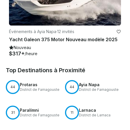
Événements à Ayia Napa
·
12 invités
Yacht Galeon 375 Motor Nouveau modèle 2025
Nouveau
$317+
/heure
Top Destinations à Proximité
Protaras
Ayia Napa
44
44
District de Famagouste
District de Famagouste
Paralímni
Larnaca
31
11
District de Famagouste
District de Larnaca