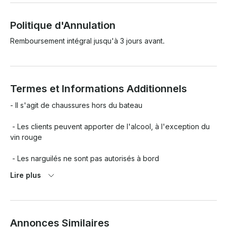
Politique d'Annulation
Remboursement intégral jusqu'à 3 jours avant.
Termes et Informations Additionnels
- Il s'agit de chaussures hors du bateau

 - Les clients peuvent apporter de l'alcool, à l'exception du 
vin rouge

 - Les narguilés ne sont pas autorisés à bord

Lire plus
 - Les drogues sont strictement interdites à bord

 - Le Capitan a le dernier mot en ce qui concerne l'itinéraire 
et

Annonces Similaires