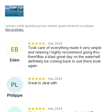
profiter de la journée. Réservez votre aventure à
Palm Beach à bord du Marquis 40SC dès
aujourd'hui, où chaque croisière ressemble à une
escapade de luxe 🚤🌴
1 photo a été ajoutée par les clients ayant réservé ce bateau.
Voir la photo.
mai, 2024
Took care of everything made it very simple
E
B
and relaxing I highly recommend going thru
them!Was a blast great day on the water!will
Eden
definitely be coming back to use there boat
again
mai, 2024
Great to deal with
P
L
Philippe
mai, 2024