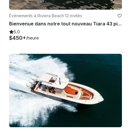
maximum, à l'exclusion du capitaine et de l'équipage).

Événements à Riviera Beach
·
12 invités
Bienvenue dans notre tout nouveau Tiara 43 pieds LS - Capitaine, équipage, carburant inclus
🔹 Sélection et paiement du capitaine

5.0
$450+
/heure
 L'- affréteur doit choisir un capitaine qualifié/licencié par 
l'USCG

.  - Le capitaine doit satisfaire aux exigences minimales (par 
exemple, licence, connaissances locales, assurance).

 - Le capitaine n'est pas inclus dans le prix de la location et 
doit être payé séparément.

 - Si l'affréteur refuse de choisir un capitaine, le propriétaire 
peut uniquement fournir une liste de recommandations.

- Le capitaine conserve l'entière autorité sur :

 les - - décisions relatives à la navigation et à la sécurité

, la - sélection de l'itinéraire en fonction des conditions 
météorologiques et maritimes

, - l'application de la sécurité des passagers
