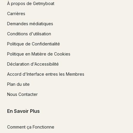
À propos de Getmyboat
  - Interdiction de nager pendant que les moteurs tournent

Carrières
 - Pas de plongée depuis un navire en route

 - Pas de rafting avec des navires inconnus sans autorisation 
Demandes médiatiques
Pas d'

- animaux

Conditions d'utilisation
Politique de Confidentialité
 de compagnie autorisés
Politique en Matière de Cookies
Déclaration d'Accessibilité
Accord d'Interface entres les Membres
Plan du site
Nous Contacter
En Savoir Plus
Comment ça Fonctionne