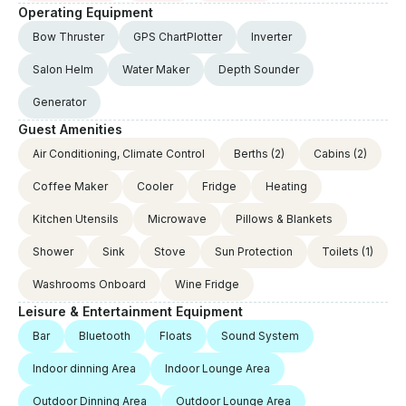
Operating Equipment
Bow Thruster
GPS ChartPlotter
Inverter
Salon Helm
Water Maker
Depth Sounder
Generator
Guest Amenities
Air Conditioning, Climate Control
Berths
(2)
Cabins
(2)
Coffee Maker
Cooler
Fridge
Heating
Kitchen Utensils
Microwave
Pillows & Blankets
Shower
Sink
Stove
Sun Protection
Toilets
(1)
Washrooms Onboard
Wine Fridge
Leisure & Entertainment Equipment
Bar
Bluetooth
Floats
Sound System
Indoor dinning Area
Indoor Lounge Area
Outdoor Dinning Area
Outdoor Lounge Area