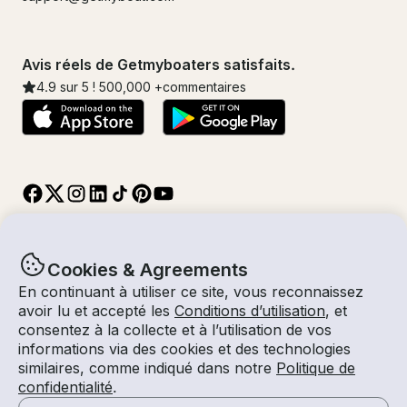
Avis réels de Getmyboaters satisfaits.
4.9
sur 5 !
500,000
+commentaires
Cookies & Agreements
En continuant à utiliser ce site, vous reconnaissez
© Getmyboat 2026
Termes
Confidentialité
avoir lu et accepté les
Conditions d’utilisation
, et
consentez à la collecte et à l’utilisation de vos
informations via des cookies et des technologies
similaires, comme indiqué dans notre
Politique de
11 août 2026
$570 /heure
confidentialité
.
4 heures
2
Invités
Tarif Estimé