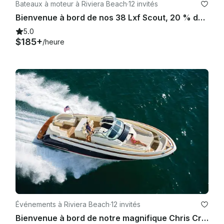
Bateaux à moteur à Riviera Beach
·
12 invités
Bienvenue à bord de nos 38 Lxf Scout, 20 % de réduction sur tous les charters
5.0
$185+
/heure
🔹 Carburant, nettoyage et frais

 -  Politique en matière de carburant (choisissez-en une, mais 
soyez explicite) :

 - - Carburant inclus dans la limite d'une utilisation normale de 
la croisière

 - Nettoyage standard inclus

 - Le nettoyage excessif ou les dommages peuvent entraîner 
des frais supplémentaires Politique en

 - matière de tabagisme et de vapotage (recommandée : 
interdiction en cabine

) 

Événements à Riviera Beach
·
12 invités
Bienvenue à bord de notre magnifique Chris Craft Launch, 20 % de réduction sur tous les charters