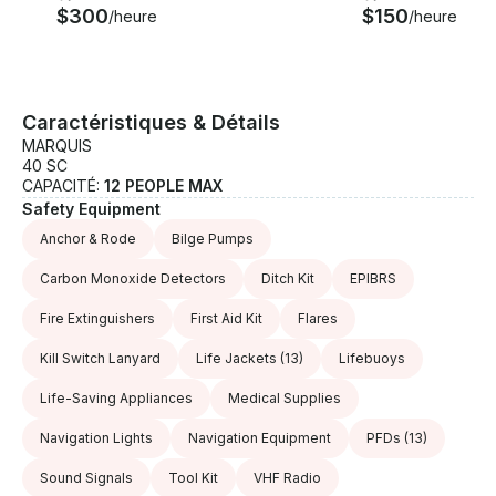
$300
$150
/heure
/heure
Caractéristiques & Détails
MARQUIS
40 SC
CAPACITÉ:
12 PEOPLE MAX
Safety Equipment
Anchor & Rode
Bilge Pumps
Carbon Monoxide Detectors
Ditch Kit
EPIBRS
Fire Extinguishers
First Aid Kit
Flares
Kill Switch Lanyard
Life Jackets
(13)
Lifebuoys
Life-Saving Appliances
Medical Supplies
Navigation Lights
Navigation Equipment
PFDs
(13)
Sound Signals
Tool Kit
VHF Radio