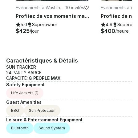
Événements à Washingt
·
10 invités
Événements à Was
on
on
Profitez de vos moments magiques avec une expérience VIP
5.0
Superowner
4.9
Superown
$425
$400
/jour
/heure
Caractéristiques & Détails
SUN TRACKER
24 PARTY BARGE
CAPACITÉ:
8 PEOPLE MAX
Safety Equipment
Life Jackets
(1)
Guest Amenities
BBQ
Sun Protection
Leisure & Entertainment Equipment
Bluetooth
Sound System