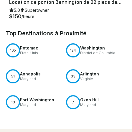
Location de ponton Bennington de 22 pieds dans le port national pour 6 personnes
5.0
Superowner
$150
/heure
Top Destinations à Proximité
Potomac
Washington
165
124
États-Unis
District de Columbia
Annapolis
Arlington
51
33
Maryland
Virginie
Fort Washington
Oxon Hill
13
7
Maryland
Maryland