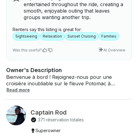
entertained throughout the ride, creating a
smooth, enjoyable outing that leaves
groups wanting another trip.
Renters say this listing is great for:
Sightseeing
Relaxation
Sunset Cruising
Families
Was this useful?
AI Overview
Owner's Description
Bienvenue à bord ! Rejoignez-nous pour une
croisière inoubliable sur le fleuve Potomac à
Washington, DC, où le luxe côtoie des vues à couper
Read more
le souffle. En glissant sur l'eau, vous pourrez
admirer de superbes sites emblématiques,
notamment le Lincoln Memorial, le Jefferson
Captain Rod
Memorial et le Washington Monument.
371 réservation totales
Caractéristiques de notre ponton luxueux : - - Sièges
confortables : détendez-vous dans des sièges
Superowner
spacieux et confortables conçus pour votre confort.