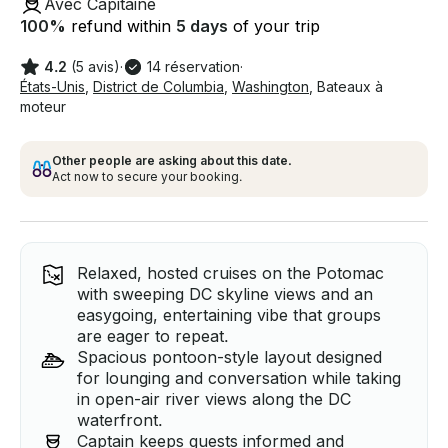
Avec Capitaine
100
%
refund within
5 days
of your trip
4.2
(5 avis)
·
14 réservation
·
États-Unis
,
District de Columbia
,
Washington
,
Bateaux à
moteur
Other people are asking about this date.
Act now to secure your booking.
Relaxed, hosted cruises on the Potomac
with sweeping DC skyline views and an
easygoing, entertaining vibe that groups
are eager to repeat.
Spacious pontoon-style layout designed
for lounging and conversation while taking
in open-air river views along the DC
waterfront.
Captain keeps guests informed and