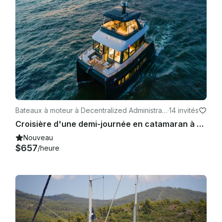
Bateaux à moteur à Decentralized Administrati
·
14 invités
on of Thessaly and Central Greece
Croisière d'une demi-journée en catamaran à moteur Nauticks N62 dans les baies de Porto Carras, Grèce
Nouveau
$657
/heure