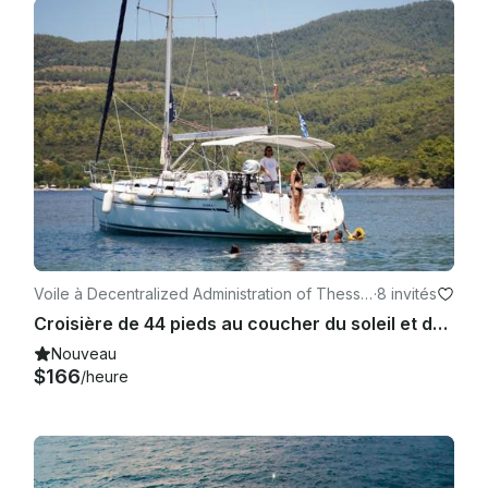
Voile à Decentralized Administration of Thessal
·
8 invités
y and Central Greece
Croisière de 44 pieds au coucher du soleil et de loisirs en Bavière pour 8 personnes
Nouveau
$166
/heure