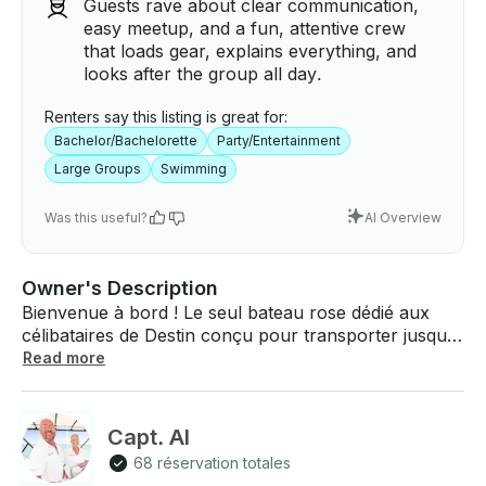
Guests rave about clear communication,
easy meetup, and a fun, attentive crew
that loads gear, explains everything, and
looks after the group all day.
Renters say this listing is great for:
Bachelor/Bachelorette
Party/Entertainment
Large Groups
Swimming
Was this useful?
AI Overview
Owner's Description
Bienvenue à bord ! Le seul bateau rose dédié aux
célibataires de Destin conçu pour transporter jusqu'à
18 personnes. Pensez au rose et emmenez votre
Read more
troupeau ici ! Nos excursions d'une demi-journée
partent deux fois par jour vers Crab Island et au-
delà. Les excursions du matin partent à 9h30 (prix le
Capt. Al
plus bas) et celles de l'après-midi partent à 14h00.
68 réservation totales
Tarif aussi bas que 250$ de l'heure, réservation