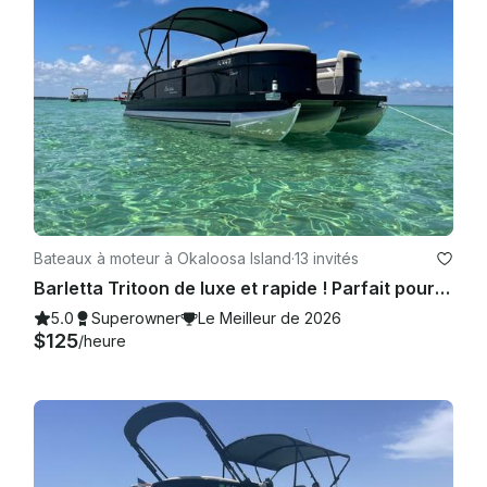
météorologiques défavorables. Destin possède un 
écosystème unique et les prévisions sont souvent 
incorrectes. Il est donc préférable d'attendre de voir la 
météo réelle 1 heure avant le départ prévu.

Bateaux à moteur à Okaloosa Island
·
13 invités
Barletta Tritoon de luxe et rapide ! Parfait pour Destin ! 13 passagers, commodités gratuites !
5.0
Superowner
Le Meilleur de 2026
$125
/heure