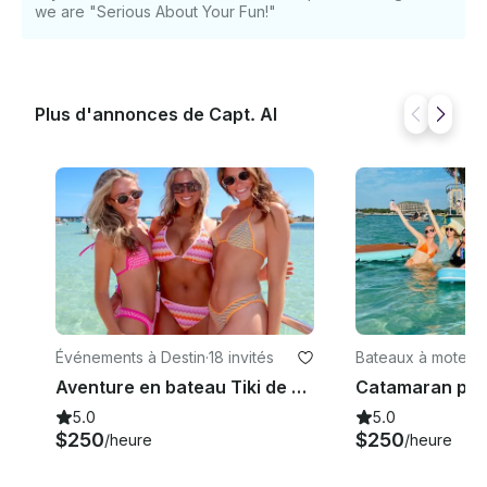
we are "Serious About Your Fun!"
Plus d'annonces de Capt. Al
Événements à Destin
·
18 invités
Bateaux à moteur
tin
Aventure en bateau Tiki de 26 pieds pour 18 passagers à Destin — Crab Island Adventure
5.0
5.0
$250
$250
/heure
/heure