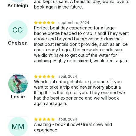
and kept us safe. A beautiful day, would love to
détendre * Échelles d'embarquement avant et arrière
Ashleigh
book again in the future.
* Toit de chaume ombragé * Navire certifié - très
sûr. * Location privée * Emplacement privilégié sur le
septembre, 2024
port de Destin, à proximité des restaurants, des bars
Perfect boat day experience for a large
C
G
et des boutiques. * Vous pouvez y aller en eau peu
bachelorette headed to crab island! They went
profonde à hauteur des genoux * Vous pouvez sortir
above and beyond by providing extras that
du col pour voir des dauphins * Pas de frais de
Chelsea
most boat rentals don’t provide, such as an ice
personne supplémentaire ni de frais de carburant .
chest ready to go. The crew also made sure
Le slogan de notre entreprise est « Votre plaisir nous
we didn’t have to get out of the water for
anything. Highly recommend, would rent again.
tient à cœur ! » Cela signifie que nous prenons très
au sérieux l'exploitation de notre navire à passagers
certifié lorsqu'il s'agit de votre sécurité, afin que vous
août, 2024
et vos amis puissiez vraiment vous détendre et vous
Wonderful unforgettable experience. If you
amuser sans soucis . Ce charter est géré comme une
want to take a trip and never worry about a
thing this is the trip for you. They ensured we
location coque nue. Getmyboat collectera le coût du
Leslie
had the best experience and we will book
bateau et le coût du capitaine ensemble lorsque vous
again and again.
réservez votre voyage, mais comme il s'agit d'une
location coque nue, il vous sera demandé de
sélectionner un capitaine séparément qui sera payé
août, 2024
Amazing - book it now! Great crew and
M
M
directement par Getmyboat pour garantir le respect
experience
de la réglementation en vigueur.