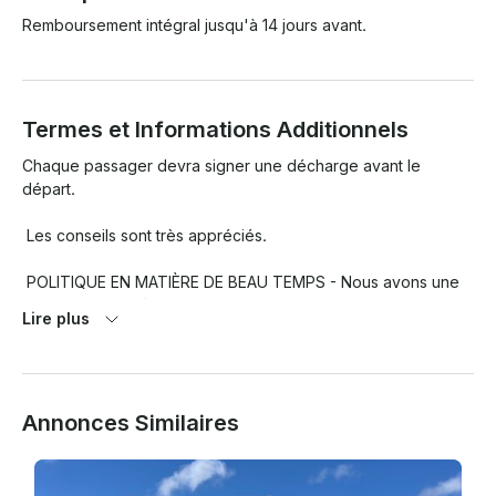
Remboursement intégral jusqu'à 14 jours avant.
Termes et Informations Additionnels
Chaque passager devra signer une décharge avant le 
départ.

 Les conseils sont très appréciés.

 POLITIQUE EN MATIÈRE DE BEAU TEMPS - Nous avons une 
politique en matière de beau temps, ce qui signifie que le 
Lire plus
capitaine examinera la météo et prendra une décision « d'y 
aller » ou de « ne pas y aller » 1 heure avant le départ. Si les 
conditions météorologiques sont défavorables et que nous 
sommes contraints d'annuler, nous ferons tout d'abord de 
Annonces Similaires
notre mieux pour reprogrammer votre voyage. Si nous ne 
sommes pas en mesure de reprogrammer votre voyage, les 
frais d'affrètement seront intégralement remboursés. 
Remarque : nous n'annulons pas en raison des prévisions 