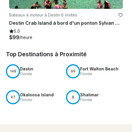
Bateaux à moteur à Destin
·
6 invités
Destin Crab Island à bord d'un ponton Sylvan Mirage X-1 de 22 pieds avec capitaine
5.0
$99
/heure
Top Destinations à Proximité
Destin
Fort Walton Beach
148
99
Floride
Floride
Okaloosa Island
Shalimar
47
8
Florida
Floride