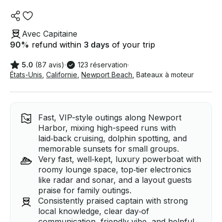
Avec Capitaine
90
%
refund within
3 days
of your trip
5.0
(87 avis)
·
123 réservation
·
États-Unis
,
Californie
,
Newport Beach
,
Bateaux à moteur
Fast, VIP-style outings along Newport
Harbor, mixing high-speed runs with
laid‑back cruising, dolphin spotting, and
memorable sunsets for small groups.
Very fast, well‑kept, luxury powerboat with
roomy lounge space, top‑tier electronics
like radar and sonar, and a layout guests
praise for family outings.
Consistently praised captain with strong
local knowledge, clear day‑of
communication, friendly vibe, and helpful,