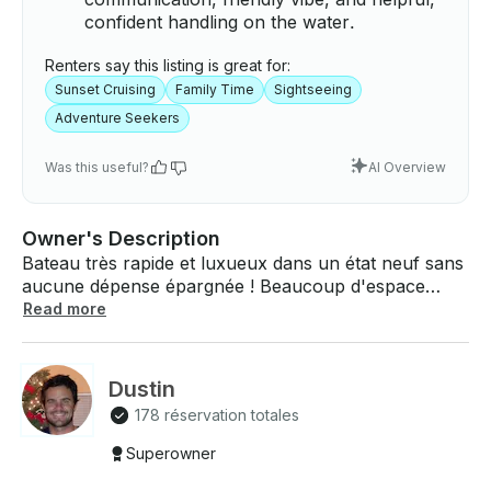
confident handling on the water.
Renters say this listing is great for:
Sunset Cruising
Family Time
Sightseeing
Adventure Seekers
Was this useful?
AI Overview
Owner's Description
Bateau très rapide et luxueux dans un état neuf sans
aucune dépense épargnée ! Beaucoup d'espace
pour se détendre avec des cocktails ou se balader à
Read more
80 km/h pour admirer les dauphins et les baleines !
Possède tous les appareils électroniques haut de
gamme, y compris un radar, un sonar, un pilote
Dustin
automatique et un système stéréo Bluetooth
178 réservation totales
Awesome à 8 haut-parleurs. Dispose d'un sol en
bambou personnalisé et d'une table en teck. La
Superowner
coque en V profond offre une excellente maniabilité