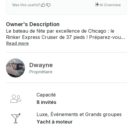
Was this useful?
AI Overview
Owner's Description
Le bateau de fête par excellence de Chicago : le
Rinker Express Cruiser de 37 pieds ! Préparez-vous
à passer une journée inoubliable sur le lac Michigan
Read more
à bord de notre spacieux et élégant Rinker Express
Cruiser de 37 pieds ! Que vous fêtiez un anniversaire,
un enterrement de vie de jeune fille, un événement
Dwayne
d'entreprise ou simplement une journée amusante
Propriétaire
entre amis, ce bateau est conçu pour vous offrir de
bonnes vibrations, de la bonne musique et des
souvenirs mémorables . Caractéristiques du bateau :
- Terrasse et salons spacieux — Idéal pour danser,
Capacité
se détendre et profiter du soleil - Système audio haut
8 invités
de gamme — Connectez-vous via Bluetooth et
diffusez votre playlist préférée - BYOB Friendly —
Luxe, Événements et Grands groupes
Apportez vos propres boissons et collations pour
Yacht à moteur
une expérience de fête ultime - Terrasse de bain et
flotteurs — Plongez et détendez-vous sur l'eau -