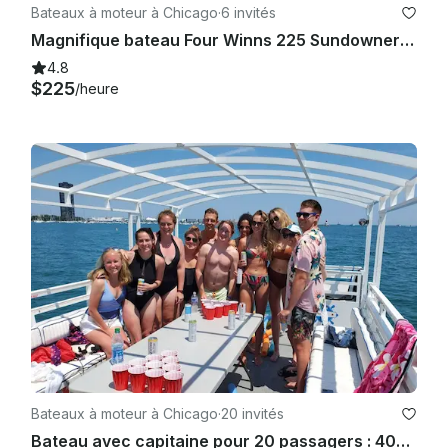
Bateaux à moteur à Chicago
·
6 invités
Magnifique bateau Four Winns 225 Sundowner avec un grand système audio à Chicago
4.8
$225
/heure
Bateaux à moteur à Chicago
·
20 invités
Bateau avec capitaine pour 20 passagers : 400$ de rabais sur les vendredis et dimanches !