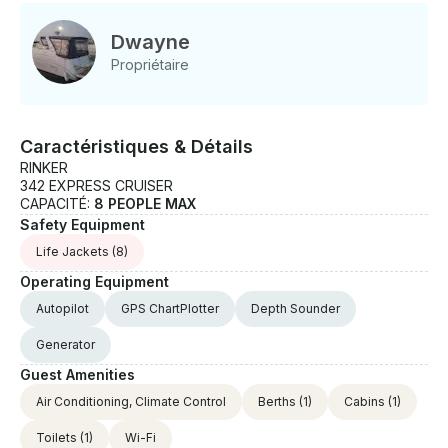
Éclairage de fête LED — Poursuivez la fête même
après le coucher du soleil Le capitaine n'est pas
Dwayne
inclus — Une liste des capitaines de l'USCG sera -
Propriétaire
fournie. Si vous avez un capitaine en particulier qui
ne figure pas sur la liste, veuillez transmettre ses
informations et ses informations d'identification 4
jours avant la réservation. Lieu de prise en charge :
Caractéristiques & Détails
Situé sur la 31e rue du port de Chicago, à quelques
RINKER
minutes du centre-ville et idéal pour admirer les toits
342 EXPRESS CRUISER
de la ville, le Playpen ou une balade panoramique au
CAPACITÉ:
8 PEOPLE MAX
coucher du soleil. Parfait pour : les - enterrements
Safety Equipment
de vie de jeune fille ou de garçon, les - fêtes
Life Jackets
(8)
d'anniversaire , les événements d'entreprise et - les
Operating Equipment
sorties d'équipe, les croisières d'une journée et - au
coucher du soleil, le parc pour bébé, l'ancre - et les
Autopilot
GPS ChartPlotter
Depth Sounder
fêtes de natation Règles et informations
Generator
supplémentaires : - Nombre maximum d'invités : 9 -
BYOB et nourriture de bienvenue (pas de vin rouge,
Guest Amenities
s'il vous plaît) - Pas de bouteilles en verre (canettes
Air Conditioning, Climate Control
Berths
(1)
Cabins
(1)
et plastique de préférence pour des raisons de
sécurité) - Respectez le bateau et le capitaine —
Toilets
(1)
Wi-Fi