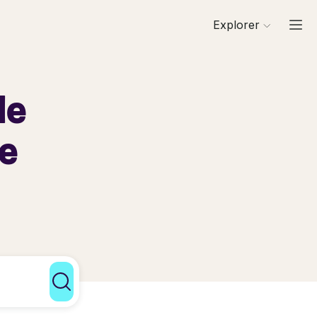
Explorer
de
re