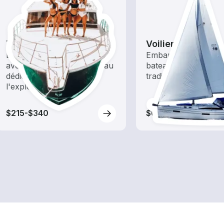
Tours
Voiliers
Explorez les eaux locales
Embarquez avec ce
avec une location de bateau
bateaux à énergie é
dédiée au tourisme et à
traditionnels
l'exploration
$215-$340
$650