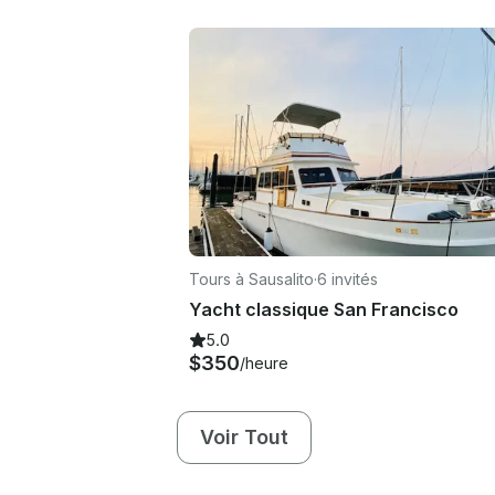
Tours à Sausalito
·
6 invités
Yacht classique San Francisco
5.0
$350
/heure
Voir Tout