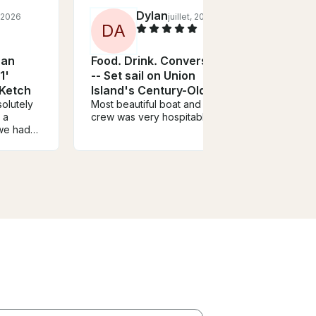
Dylan
, 2026
juillet, 2026
D
A
San
Food. Drink. Conversation
Food
1'
-- Set sail on Union
-- Se
 Ketch
Island's Century-Old
Isla
olutely
Yacht
Most beautiful boat and the
Yach
Celeb
 a
crew was very hospitable
gradu
we had
time 
day! We
incre
mmend!!
profe
entir
was e
quick
provi
instru
locat
every
arriva
welco
for t
capta
and b