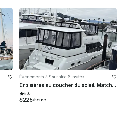
Événements à Sausalito
·
6 invités
Croisières au coucher du soleil. Matchs des Giants... SEMAINE DE LA FLOTTE DU 4 AU 11 OCTOBRE.
5.0
$225
/heure