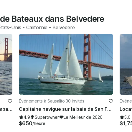
 de Bateaux dans Belvedere
États-Unis
 - 
Californie
 - 
Belvedere
Événements à Sausalito
·
30 invités
Événe
Nourriture Boire Conversation -- Embarquez sur le yacht centenaire d'Union Island
Capitaine navigue sur la baie de San Francisco à bord du Morgan Out Island Ketch de 51'
Locat
4.9
Superowner
Le Meilleur de 2026
5.0
$650
$1,7
/heure