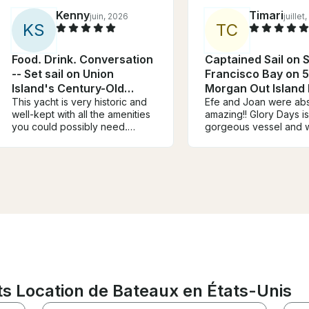
Kenny
Timari
juin, 2026
juillet
K
S
T
C
Food. Drink. Conversation
Captained Sail on 
-- Set sail on Union
Francisco Bay on 5
Island's Century-Old
Morgan Out Island
Yacht
This yacht is very historic and
Efe and Joan were abs
well-kept with all the amenities
amazing!! Glory Days is
you could possibly need.
gorgeous vessel and 
Having said this. If you are
an absolutely perfect 
looking for relaxation, comfort,
would definitely reco
easy access to town, it is all
:-)
right here, with an amazing stay
to yourself. Caption Skippy and
the deck hand Bert, were
outstanding! Brian was very
responsive to any concerns we
had. Don't be afraid to addable
trip travel directions once
cruising with the captain if
conditions seem a bit Ruffer on
 Location de Bateaux en États-Unis
a tour, to gain a much smoother
journey experience. We would