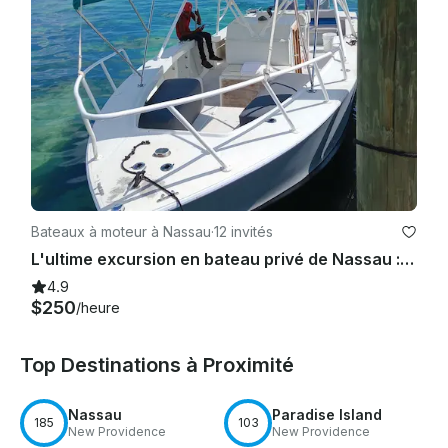
Bateaux à moteur à Nassau
·
12 invités
L'ultime excursion en bateau privé de Nassau : plongée en apnée, baignade avec des cochons et Rose Island
4.9
$250
/heure
Top Destinations à Proximité
Nassau
Paradise Island
185
103
New Providence
New Providence