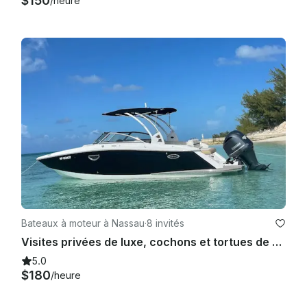
$150
/heure
Bateaux à moteur à Nassau
·
8 invités
Visites privées de luxe, cochons et tortues de Rose Island
5.0
$180
/heure