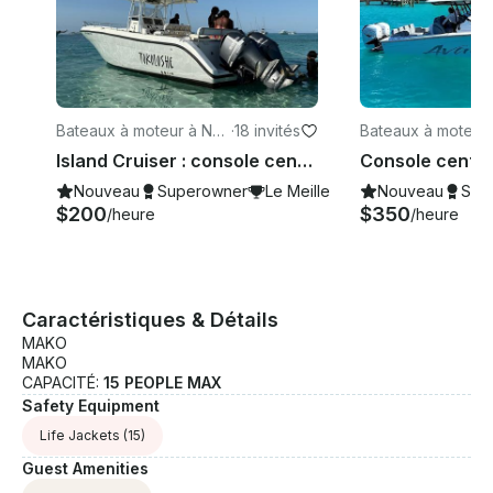
Bateaux à moteur à Nas
·
18 invités
Bateaux à moteur
sau
sau
Island Cruiser : console centrale Century de 32 pouces — Power & Paradise à Nassau
Nouveau
Superowner
Le Meilleur de 2026
Nouveau
Sup
$200
$350
/heure
/heure
Caractéristiques & Détails
MAKO
MAKO
CAPACITÉ:
15 PEOPLE MAX
Safety Equipment
Life Jackets
(15)
Guest Amenities