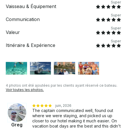
pieds et explorez les environs pendant une demi-
Super
journée. Avec un équipage d'assistance complet et
Vaisseau & Équipement
un capitaine à votre service, vous choisissez
Super
l'itinéraire et les activités. Visitez la magnifique île
Communication
Rose avec ses plages immaculées, faites de la
Super
plongée avec tuba ou profitez de votre temps pour
Valeur
pêcher : à vous de choisir. C'est une façon luxueuse
Super
de découvrir la haute vie des Bahamas. L'île privée la
Itinéraire & Expérience
plus célèbre des Bahamas, vous pouvez y faire tout
ce que vous voulez, qu'il s'agisse de boire des bières,
de bronzer au soleil, de jouer à des jeux ou même de
nager dans l'eau claire. Vous aurez l'occasion de
pêcher du poisson local !
4 photos ont été ajoutées par les clients ayant réservé ce bateau.
Voir toutes les photos.
juin, 2026
The captain communicated well, found out
where we were staying, and picked us up
closer to our hotel making it much easier. On
Greg
vacation boat days are the best and this didn't