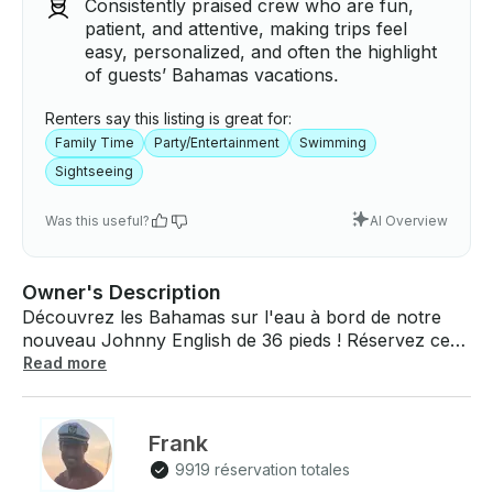
Consistently praised crew who are fun,
patient, and attentive, making trips feel
easy, personalized, and often the highlight
of guests’ Bahamas vacations.
Renters say this listing is great for:
Family Time
Party/Entertainment
Swimming
Sightseeing
Was this useful?
AI Overview
Owner's Description
Découvrez les Bahamas sur l'eau à bord de notre
nouveau Johnny English de 36 pieds ! Réservez ce
bateau dès aujourd'hui pour seulement 200$ de
Read more
l'heure, réservation minimum de 4 heures. Le bateau
peut accueillir jusqu'à 12 personnes. Évadez-vous au
paradis grâce à l'ultime aventure en bateau tout
Frank
compris. Sirotez des boissons et savourez de
9919 réservation totales
délicieux plats pendant que nos guides locaux animés