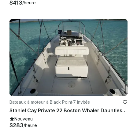
$413
/heure
Bateaux à moteur à Black Point
·
7 invités
Staniel Cay Private 22 Boston Whaler Dauntless avec capitaine et compagnon jusqu'à 7 personnes
Nouveau
$283
/heure