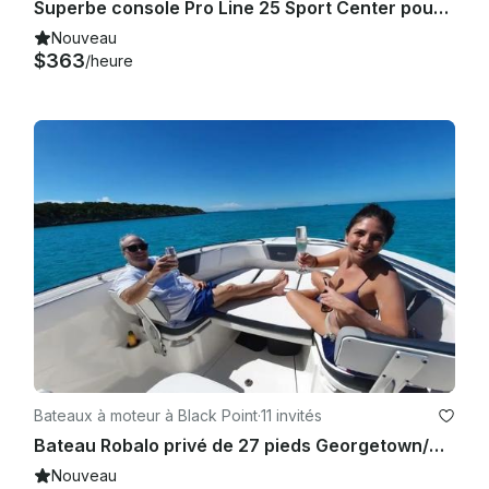
Superbe console Pro Line 25 Sport Center pour une excursion privée en bateau avec Exuma !
pas notre compagnie au moins 48 heures à l'avance de leur 
demande d'annulation ou de modification pour une future 
Nouveau
visite perdent leur droit à un remboursement ou à un crédit 
$363
/heure
pour les visites futures. Les modifications et les annulations 
ne peuvent être effectuées qu'en nous appelant ou en nous 
envoyant un e-mail. L'horodatage sur l'e-mail que vous nous 
envoyez doit refléter la limite de 48 heures, sinon aucun 
crédit ne sera conservé. Aucun crédit ne sera émis pour une 
annulation ou un changement d'horaire effectué moins de 48 
heures avant le départ. Dans ce cas, le prix total du billet 
d'avion est annulé

. 4. Service client : Notre entreprise s'engage à offrir un 
service de qualité. Dans le cas peu probable où vous auriez 
des raisons d'être insatisfait pendant votre visite, veuillez 
nous contacter pour discuter du problème avec un 
représentant du service client

Bateaux à moteur à Black Point
·
11 invités
.
Bateau Robalo privé de 27 pieds Georgetown/Great Exuma
Nouveau