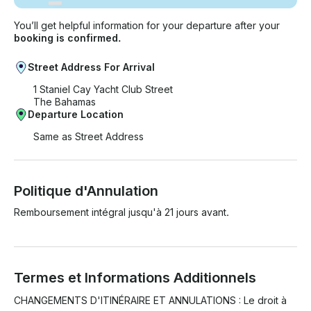
suffisamment de places assises pour que le bateau
passe de la pêche au divertissement . Une sortie de
You’ll get helpful information for your departure after your
booking is confirmed.
pêche ressemble à une croisière d'une journée
lorsque vous êtes à bord d'un Robalo. Conçu par les
Street Address For Arrival
meilleurs pour affronter les pires conditions, vous
sentirez la différence qu'apporte l'hydrolift. Un
1 Staniel Cay Yacht Club Street
lavabo d'eau douce est idéalement situé à l'arrière du
The Bahamas
bateau pour le rinçage.
Departure Location
Same as Street Address
Politique d'Annulation
Remboursement intégral jusqu'à 21 jours avant.
Termes et Informations Additionnels
CHANGEMENTS D'ITINÉRAIRE ET ANNULATIONS : Le droit à 