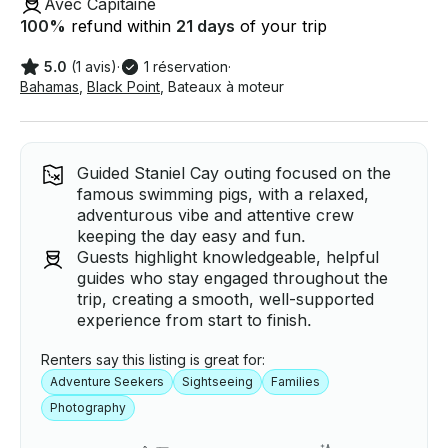
Avec Capitaine
100
%
refund within
21 days
of your trip
5.0
(1 avis)
·
1 réservation
·
Bahamas
,
Black Point
,
Bateaux à moteur
Guided Staniel Cay outing focused on the
famous swimming pigs, with a relaxed,
adventurous vibe and attentive crew
keeping the day easy and fun.
Guests highlight knowledgeable, helpful
guides who stay engaged throughout the
trip, creating a smooth, well-supported
experience from start to finish.
Renters say this listing is great for:
Adventure Seekers
Sightseeing
Families
Photography