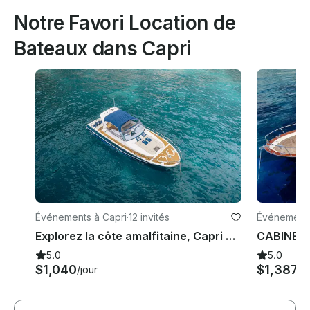
Notre Favori Location de
Bateaux dans Capri
Événements à Capri
·
12 invités
Événements
Explorez la côte amalfitaine, Capri et Sorrente avec Gagliotta Jores à 10,5 mètres
CABINE 
5.0
5.0
$1,040
$1,387
/jour
/j