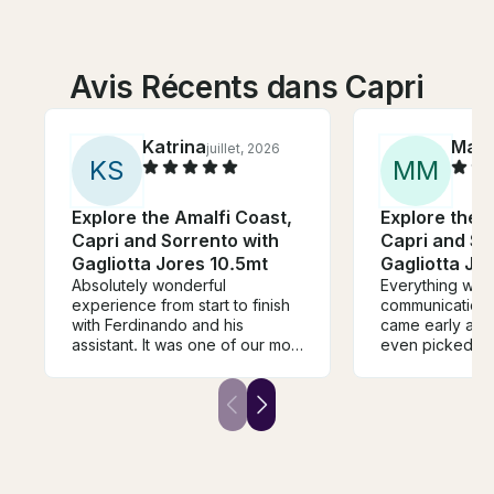
Avis Récents dans Capri
Katrina
Matt
juillet, 2026
K
S
M
M
Explore the Amalfi Coast,
Explore the 
Capri and Sorrento with
Capri and So
Gagliotta Jores 10.5mt
Gagliotta Jo
Absolutely wonderful
Everything was 
experience from start to finish
communication 
with Ferdinando and his
came early and 
assistant. It was one of our most
even picked up
memorable days of our trip.
us. Two thumbs
They made us very
stars. We’ll defi
comfortable and gave us an
can’t wait.
amazing tour of Capri.