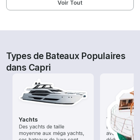
Voir Tout
Types de Bateaux Populaires
dans Capri
Yachts
Tours
Des yachts de taille
Explorez les 
moyenne aux méga yachts,
avec une loca
ces bateaux de luxe sont
dédiée au tour