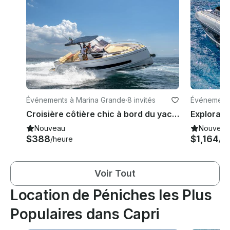
Événements à Marina Grande
·
8 invités
Événements
Croisière côtière chic à bord du yacht à moteur Salpa 35 !
Explorateu
Nouveau
Nouveau
$388
$1,164
/heure
/he
Voir Tout
Location de Péniches les Plus
Populaires dans Capri