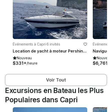
Événements à Capri
·
6 invités
Événements
Location de yacht à moteur Pershing 37 cabines à Capri, Campanie
Nouveau
Nouveau
$331+
$6,761
/heure
/jo
Voir Tout
Excursions en Bateau les Plus
Populaires dans Capri