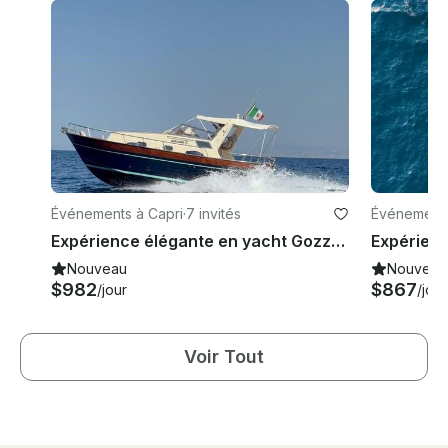
Événements à Capri
·
7 invités
Événements
Expérience élégante en yacht Gozzo Apreamare Venise de 28 pieds à Positano
Nouveau
Nouveau
$982
$867
/jour
/jour
Voir Tout