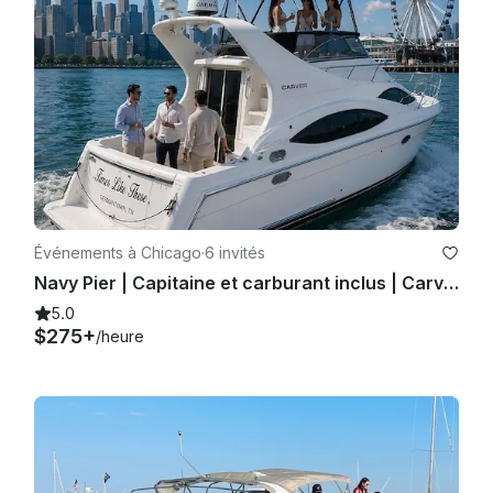
Événements à Chicago
·
6 invités
Navy Pier | Capitaine et carburant inclus | Carver Mariner 350 | Location de yacht privé
5.0
$275+
/heure