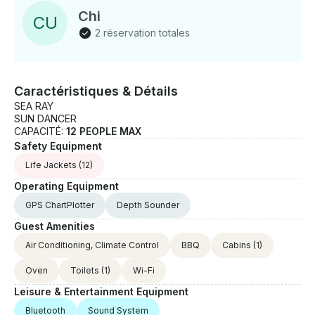
la solution ! Notre passion est de fournir un service
Chi
C
U
client exceptionnel et de créer des expériences
2 réservation totales
inoubliables qui dureront toute une vie. Alors montez
à bord avec nous dès aujourd'hui et laissez-nous
vous emmener dans l'aventure de votre vie !
Caractéristiques & Détails
SEA RAY
SUN DANCER
CAPACITÉ:
12 PEOPLE MAX
Safety Equipment
Life Jackets
(12)
Operating Equipment
GPS ChartPlotter
Depth Sounder
Guest Amenities
Air Conditioning, Climate Control
BBQ
Cabins
(1)
Oven
Toilets
(1)
Wi-Fi
Leisure & Entertainment Equipment
Bluetooth
Sound System