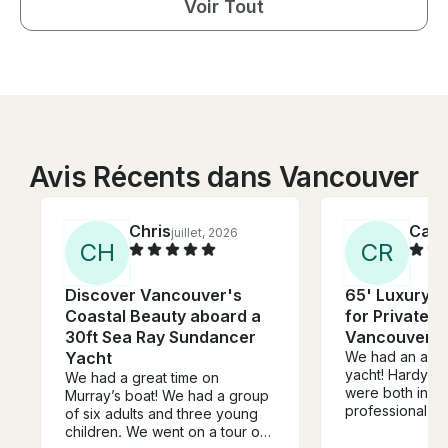
Voir Tout
Avis Récents dans Vancouver
Chris
Carl
juillet, 2026
C
H
C
R
Discover Vancouver's
65' Luxury Fa
Coastal Beauty aboard a
for Private P
30ft Sea Ray Sundancer
Vancouver( 
Yacht
We had an amaz
yacht! Hardy an
We had a great time on
were both incre
Murray’s boat! We had a group
professional, 
of six adults and three young
entire experie
children. We went on a tour of
from start to fi