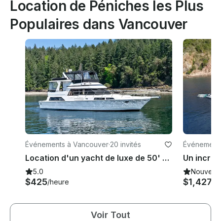
Location de Péniches les Plus
Populaires dans Vancouver
Événements à Vancouver
·
20 invités
Événements
Location d'un yacht de luxe de 50' à Vancouver
5.0
Nouveau
$425
$1,427
/heure
/h
Voir Tout