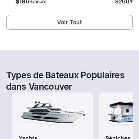
$196+
$260
/heure
/heu
Voir Tout
Types de Bateaux Populaires
dans Vancouver
Yachts
Péniches