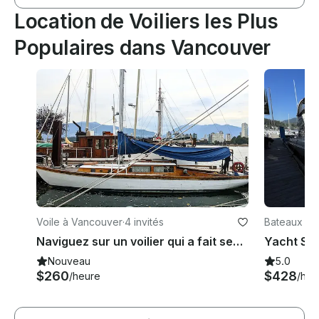
Location de Voiliers les Plus
Populaires dans Vancouver
Voile à Vancouver
·
4 invités
Bateaux à 
Naviguez sur un voilier qui a fait ses preuves pour faire le tour du monde | 30' Classic
Nouveau
5.0
$260
$428
/heure
/heu