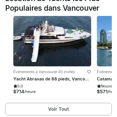
Populaires dans Vancouver
Événements à Vancouver
·
40 invités
Événements
Yacht Abraxas de 88 pieds, Vancouver
5.0
Nouveau
$714
$571
/heure
/heu
Voir Tout