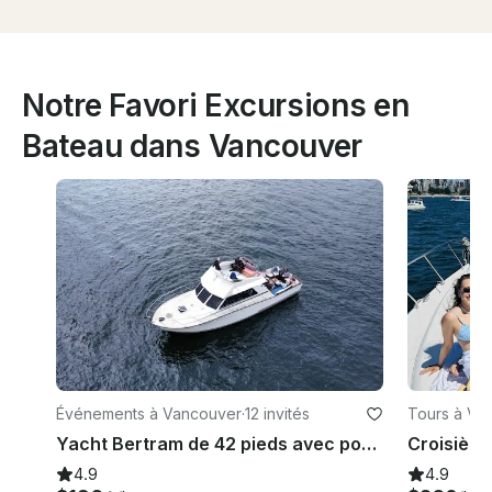
Notre Favori Excursions en
Bateau dans Vancouver
Événements à Vancouver
·
12 invités
Tours à Va
Yacht Bertram de 42 pieds avec pont spacieux pour 12 passagers
4.9
4.9