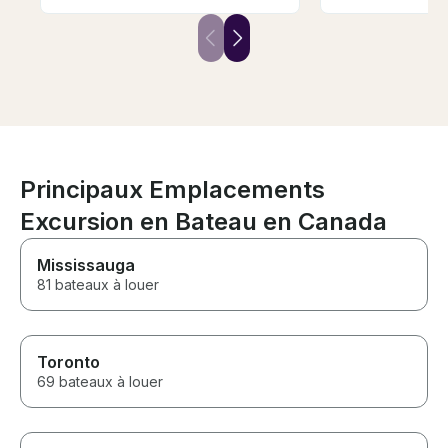
the shoreline, followed by a
above and bey
quick swim and then stop off on
sure everyone
Bowen Island. Murray was a
comfortable an
terrific host and tour guide, and
time. The yacht
we would highly recommend
well-maintained
him!
described. We 
asked for a bet
water. Highly 
experience to 
for a memorabl
Principaux Emplacements
would absolute
Thank you both
Excursion en Bateau en Canada
unforgettable 
⭐️⭐️⭐️⭐️⭐️
Mississauga
81 bateaux à louer
Toronto
69 bateaux à louer