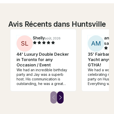
Avis Récents dans Huntsville
Shelly
ano
août, 2026
S
L
A
M
sada
44' Luxury Double Decker
35’ Fairbank
in Toronto for any
Yacht anywhe
Occasion / Event
GTHA!
We had an incredible birthday
We had a wonde
party and Jay was a superb
celebrating my
host. His communication is
party on Huss’s
outstanding, he was a great
Everything wen
host on his beautiful boat, and
he clearly expla
we will certainly plan to book
safety instructi
with him again. He even re-
enjoyed our tim
united us with a mis-placed item
and he kindly t
left on the boat. I highly
drone photos of
recommend Jay for any
recommended!