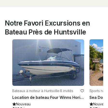
Notre Favori Excursions en
Bateau Près de Huntsville
Bateaux à moteur à Huntsville
·
8 invités
Sports naut
Location de bateau Four Winns Horizon 200 de 20 pieds, 8 places, Muskoka
Nouveau
Nouveau