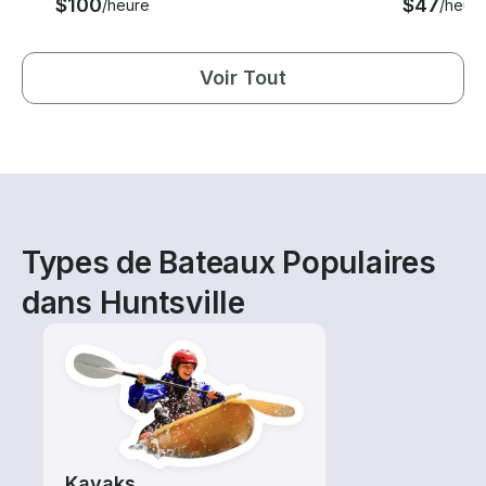
$100
$47
/heure
/heur
Voir Tout
Types de Bateaux Populaires
dans Huntsville
Kayaks