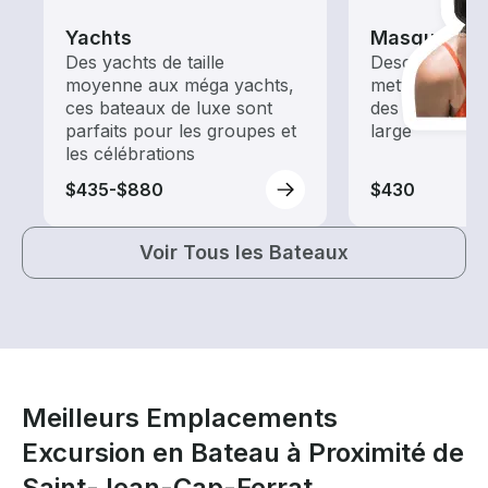
Yachts
Masque et 
Des yachts de taille
Descendez du
moyenne aux méga yachts,
mettez-vous à
ces bateaux de luxe sont
des sorties d
parfaits pour les groupes et
large
les célébrations
$435-$880
$430
Voir Tous les Bateaux
Meilleurs Emplacements
Excursion en Bateau à Proximité de
Saint-Jean-Cap-Ferrat