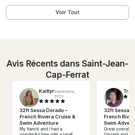
Voir Tout
Avis Récents dans Saint-Jean-
Cap-Ferrat
Kaitlyn
Trav
septembre,
2023
32ft Sessa Dorado –
32ft Sessa D
French Riviera Cruise &
French Rivie
Swim Adventure
Swim Advent
My fiancé and I had a
Great overall e
wonderful time with a small
Vincent and Eric. Boat was in