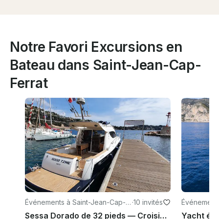
Notre Favori Excursions en
Bateau dans Saint-Jean-Cap-
Ferrat
Événements à Saint-Jean-Cap-F
·
10 invités
Événements
errat
rrat
Sessa Dorado de 32 pieds — Croisière sur la Côte d'Azur et aventure à la nage