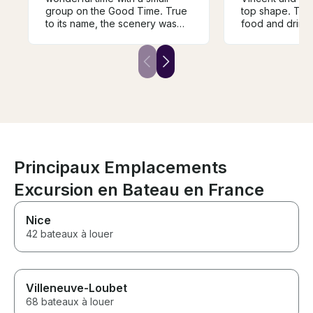
group on the Good Time. True
top shape. They provided
to its name, the scenery was
food and drinks
beautiful, the boat was
couple great s
spotless, the drinks and snacks
see the local v
were lovely, and the music and
beautiful homes
snorkeling gear were great.
Cap Ferret and 
Vincent was a great and
areas.
knowledgeable host.
Everything was as expected
but the overall experience
exceeded our expectation.
Principaux Emplacements
Excursion en Bateau en France
Nice
42 bateaux à louer
Villeneuve-Loubet
68 bateaux à louer