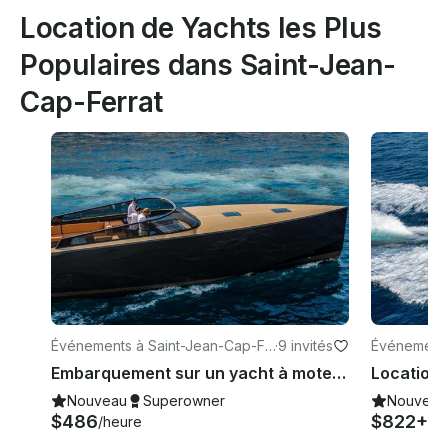
Location de Yachts les Plus
Populaires dans Saint-Jean-
Cap-Ferrat
Événements à Saint-Jean-Cap-Fe
·
9 invités
Événements
rrat
errat
Embarquement sur un yacht à moteur de luxe Van Dutch 40 à Antibes, Cannes, Saint-Tropez ou Monaco
Nouveau
Superowner
Nouveau
$486
$822+
/heure
/h