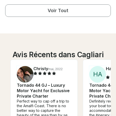
Voir Tout
Avis Récents dans Cagliari
Christy
Ham
mai, 2022
H
A
Tornado 44 GJ – Luxury
Tornado 44 G
Motor Yacht for Exclusive
Motor Yacht 
Private Charter
Private Char
Perfect way to cap off a trip to
Definitely rec
the Amalfi Coast. There is no
your boat tour
better way to capture the
accommodating
beauty of the area than by sea,
the itinerary b