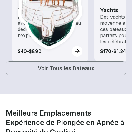
Tours
Yachts
Explorez les eaux locales
Des yachts de 
avec une location de bateau
moyenne aux 
dédiée au tourisme et à
ces bateaux d
l'exploration
parfaits pour 
les célébratio
$40-$890
$170-$1,340
Voir Tous les Bateaux
Meilleurs Emplacements
Expérience de Plongée en Apnée à
Proximité de Cagliari