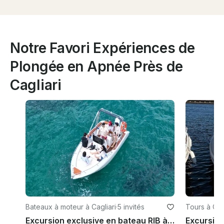
Notre Favori Expériences de
Plongée en Apnée Près de
Cagliari
Bateaux à moteur à Cagliari
·
5 invités
Tours à Cag
Excursion exclusive en bateau RIB à Cagliari avec skipper : mer, détente