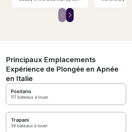
and trust me a ferry doesn’t do
wanted in the mom
it justice. Beautiful and elegant
don't forget mo
boat, helpful captain and
medication!
wonderful experience.
Principaux Emplacements
Expérience de Plongée en Apnée
en Italie
Positano
117 bateaux à louer
Trapani
39 bateaux à louer