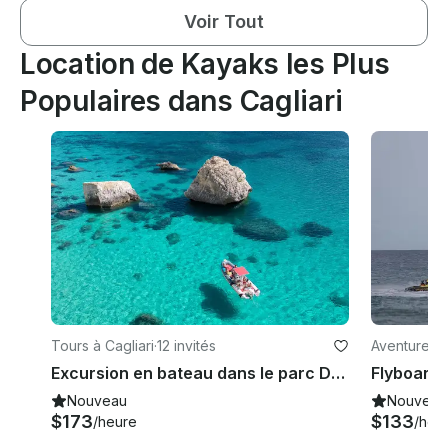
Voir Tout
Location de Kayaks les Plus
Populaires dans Cagliari
Tours à Cagliari
·
12 invités
Aventures à
Excursion en bateau dans le parc Devil'Saddle avec spritz et chips
Flyboard 
Nouveau
Nouveau
$173
$133
/heure
/heu