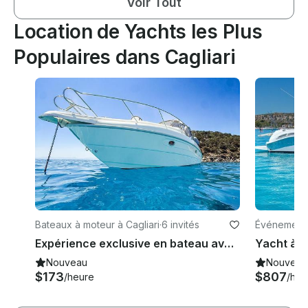
Voir Tout
Location de Yachts les Plus
Populaires dans Cagliari
Bateaux à moteur à Cagliari
·
6 invités
Événements 
Expérience exclusive en bateau avec apéritif et nuitée à bord du Regal Commodore 2660
Nouveau
Nouveau
$173
$807
/heure
/heu