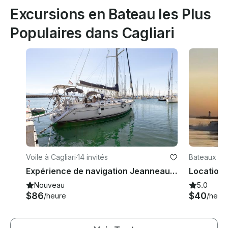
Excursions en Bateau les Plus
Populaires dans Cagliari
Voile à Cagliari
·
14 invités
Bateaux à m
Expérience de navigation Jeanneau Sun Odyssey avec apéritif et criques cristallines
Nouveau
5.0
$86
$40
/heure
/heur