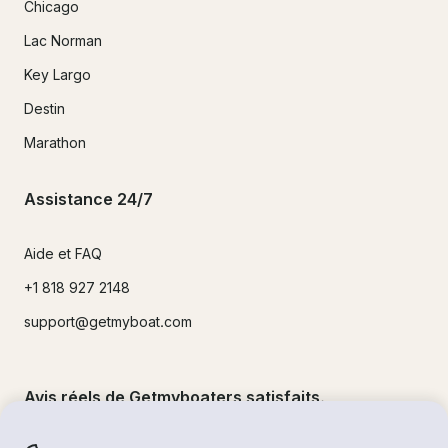
Chicago
Lac Norman
Key Largo
Destin
Marathon
Assistance 24/7
Aide et FAQ
+1 818 927 2148
support@getmyboat.com
Avis réels de Getmyboaters satisfaits.
4.9
sur 5 !
500,000
+commentaires