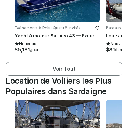
Événements à Poltu Quatu
·
8 invités
Bateaux à 
Yacht à moteur Sarnico 43 — Excursion sur la Costa Smeralda, La Maddalena et la Corse du Sud
Nouveau
Nouveau
$5,191
$81
/jour
/heure
Voir Tout
Location de Voiliers les Plus
Populaires dans Sardaigne