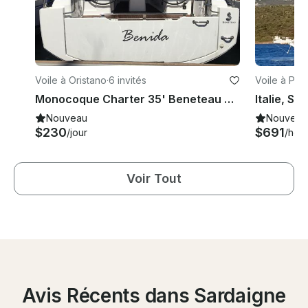
Voile à Oristano
·
6 invités
Voile à Por
Monocoque Charter 35' Beneteau Oceanis - Benida Cruising à Oristano, Italie
Nouveau
Nouveau
$230
$691
/jour
/heu
Voir Tout
Avis Récents dans Sardaigne