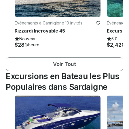
Événements à Cannigione
·
10 invités
Événements
Rizzardi Incroyable 45
Nouveau
5.0
$281
$2,420
/heure
/j
Voir Tout
Excursions en Bateau les Plus
Populaires dans Sardaigne