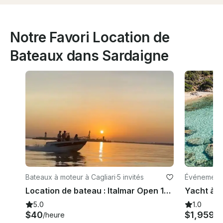
Notre Favori Location de
Bateaux dans Sardaigne
Bateaux à moteur à Cagliari
·
5 invités
Événements
Location de bateau : Italmar Open 17 Parfait pour 5
5.0
1.0
$40
$1,959
/heure
/j