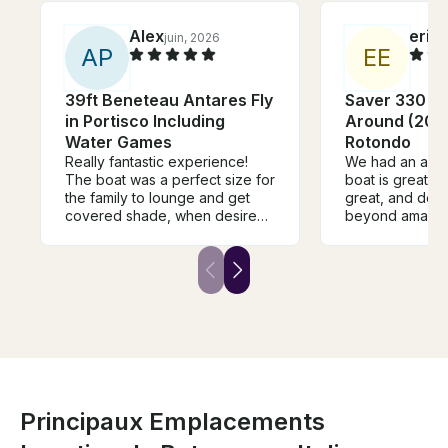
Alex
eric
juin, 2026
j
A
P
E
E
39ft Beneteau Antares Fly
Saver 330 W
in Portisco Including
Around (2025
Water Games
Rotondo
Really fantastic experience!
We had an ama
The boat was a perfect size for
boat is great, 
the family to lounge and get
great, and dest
covered shade, when desired.
beyond amazing.
Gabriel was a fantastic captain.
next time and h
Prior to our charter, the
recommend th
communication was incredibly
timely and professional for all
our requests and catering
needs. Highly recommend!
Principaux Emplacements