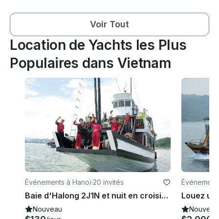
Voir Tout
Location de Yachts les Plus
Populaires dans Vietnam
Événements à Hanoï
·
20 invités
Événement
Baie d'Halong 2J1N et nuit en croisière 3 étoiles à Hanoi
Nouveau
Nouveau