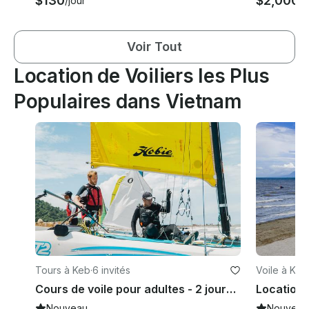
$130
$2,000
/jour
/j
Voir Tout
Location de Voiliers les Plus
Populaires dans Vietnam
Tours à Keb
·
6 invités
Voile à Keb
Cours de voile pour adultes - 2 jours complets
Nouveau
Nouveau