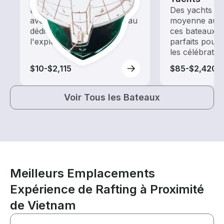
Explorez les eaux locales
Des yachts de 
avec une location de bateau
moyenne aux 
dédiée au tourisme et à
ces bateaux d
l'exploration
parfaits pour 
les célébratio
$10-$2,115
$85-$2,420
Voir Tous les Bateaux
Meilleurs Emplacements
Expérience de Rafting à Proximité
de Vietnam