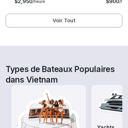
$2,950
$900
/heure
/heu
Voir Tout
Types de Bateaux Populaires
dans Vietnam
Tours
Yachts