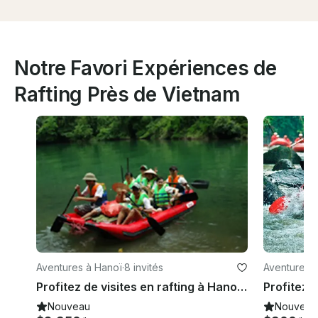
Notre Favori Expériences de
Rafting Près de Vietnam
Aventures à Hanoï
·
8 invités
Aventures 
Profitez de visites en rafting à Hanoi, au Vietnam
Nouveau
Nouveau