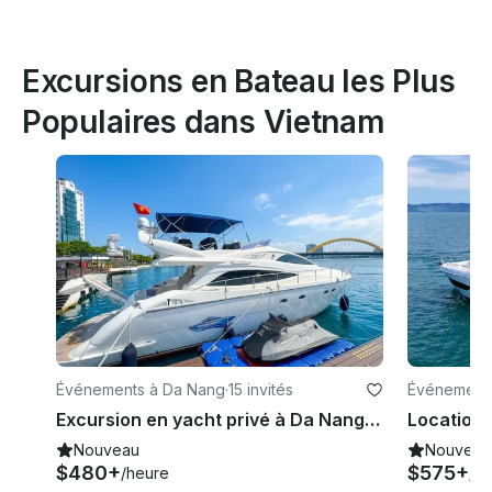
Excursions en Bateau les Plus
Populaires dans Vietnam
Événements à Da Nang
·
15 invités
Événements
Excursion en yacht privé à Da Nang — coucher de soleil, fête et détente | Anh Tram Nguyen Yacht
Nouveau
Nouveau
$480+
$575+
/heure
/h