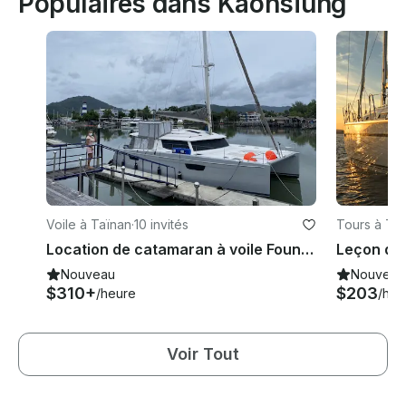
Populaires dans Kaohsiung
Voile à Taïnan
·
10 invités
Tours à Ta
Location de catamaran à voile Fountain Pajot Saba 50 dans le district d'Anping, Taïwan
Nouveau
Nouveau
$310+
$203
/heure
/heu
Voir Tout