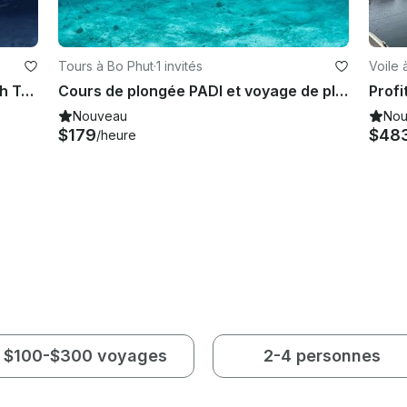
Tours à Bo Phut
·
1 invités
Voile 
Incroyable voyage de plongée à Koh Tao, en Thaïlande
Cours de plongée PADI et voyage de plongée à Chang Wat Surat Thani,
Nouveau
Nou
$179
$48
/heure
$100-$300 voyages
2-4 personnes