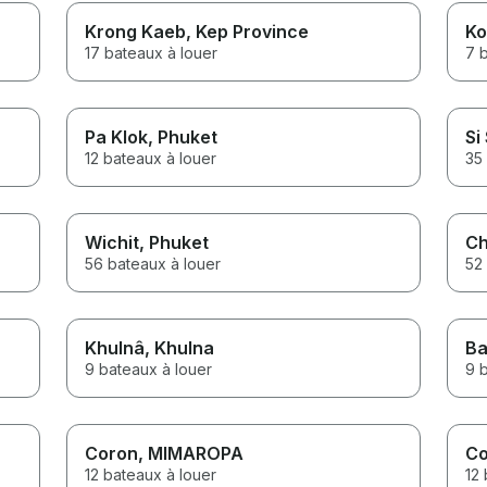
Krong Kaeb
, Kep Province
Ko
17 bateaux à louer
7 
Pa Klok
, Phuket
Si
12 bateaux à louer
35
Wichit
, Phuket
Ch
56 bateaux à louer
52
Khulnâ
, Khulna
Ba
9 bateaux à louer
9 
Coron
, MIMAROPA
Co
12 bateaux à louer
12 