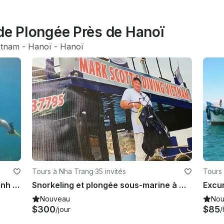
de Plongée Près de Hanoï
etnam
 - 
Hanoï
 - 
Hanoï
Tours à Nha Trang
·
35 invités
Tours
Profitez de cours de plongée à Thanh pho Thai Nguyen, au Vietnam
Snorkeling et plongée sous-marine à Nha Trang, Vietnam
Nouveau
Nou
$300
$85
/jour
/