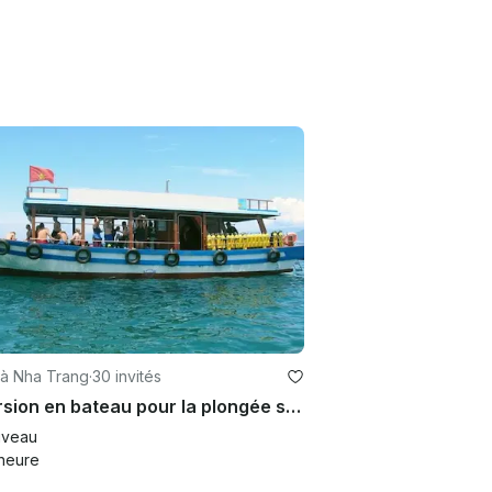
 à Nha Trang
·
30 invités
Excursion en bateau pour la plongée sous-marine et la plongée
veau
heure