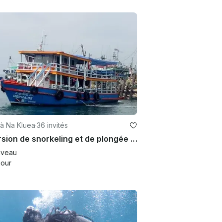
 à Na Kluea
·
36 invités
Excursion de snorkeling et de plongée sous-marine à Muang Pattaya, Chang Wat Chon Buri
veau
jour