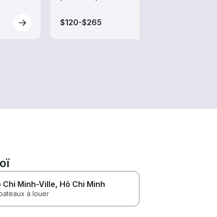
$120-$265
$2,9
oï
 Chi Minh-Ville
, Hô Chi Minh
bateaux à louer