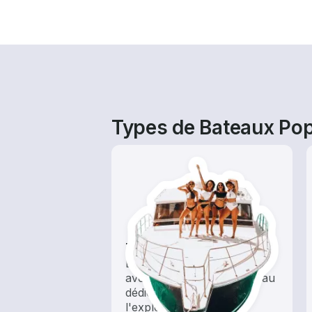
Types de Bateaux Pop
Tours
Explorez les eaux locales
avec une location de bateau
dédiée au tourisme et à
l'exploration