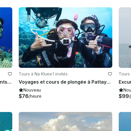
Tours à Na Kluea
·
1 invités
Tours
Réservez une plongée pour débutants à Muang Pattaya, Chang Wat Chon Buri
Voyages et cours de plongée à Pattaya, Thaïlande
Nouveau
Nou
$76
$99
/heure
/