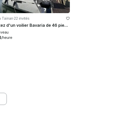
à Taïnan
·
22 invités
Profitez d'un voilier Bavaria de 46 pieds à Taiwan Tainan
veau
3
/heure