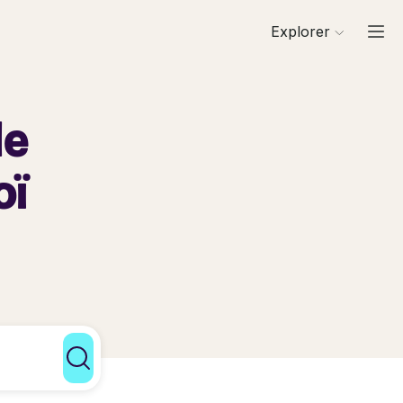
Explorer
de
oï