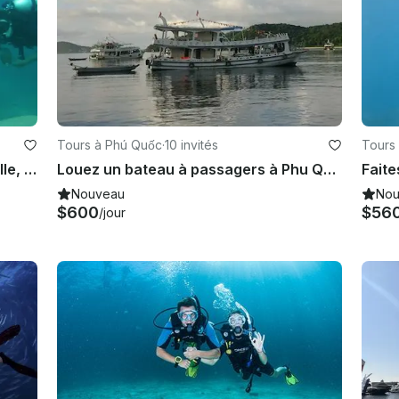
Tours à Phú Quốc
·
10 invités
Tours
Profitez de la plongée à Sihanoukville, au Cambodge
Louez un bateau à passagers à Phu Quoc, au Vietnam, pour faire de la plongée
Nouveau
Nou
$600
$56
/jour