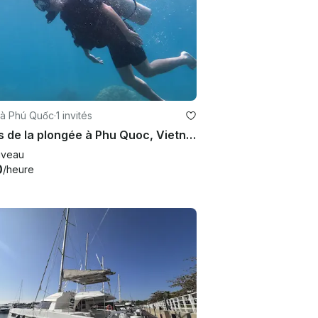
 à Phú Quốc
·
1 invités
Faites de la plongée à Phu Quoc, Vietnam
veau
0
/heure