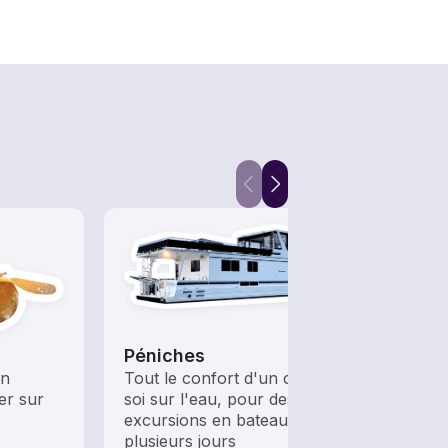
Péniches
Raft
un
Tout le confort d'un chez-
Une a
er sur
soi sur l'eau, pour des
d'éne
excursions en bateau de
famill
plusieurs jours