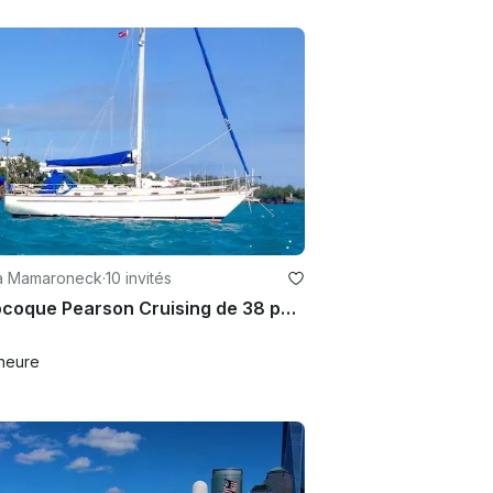
 à Mamaroneck
·
10 invités
Monocoque Pearson Cruising de 38 pouces à louer à Mamaroneck, New York
heure