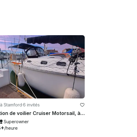
 à Stamford
·
6 invités
Location de voilier Cruiser Motorsail, à Stamford, dans le Connecticut
Superowner
5+
/heure