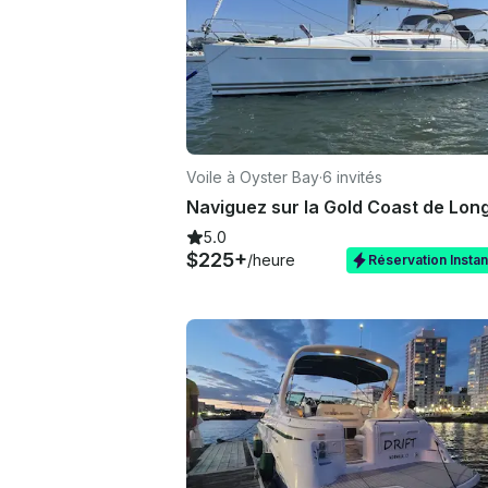
Voile à Oyster Bay
·
6 invités
5.0
$225+
/heure
Réservation Insta