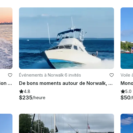
Événements à Norwalk
·
6 invités
Voile
Port Washington, New York - Location de yacht privé - 43' Azimut Flybridge
De bons moments autour de Norwalk, Westport et Rowayton. MEILLEURS TARIFS, MEILLEURS AVIS
4.8
5.0
$235
$50
/heure
/