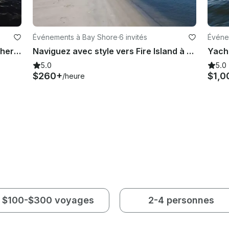
Événements à Bay Shore
·
6 invités
Événe
Croisières de 3 à 6 heures au coucher du soleil sur un Spacious Cruiser - Norwalk, Westport, Rowayton CT
Naviguez avec style vers Fire Island à bord du yacht Tiara 3500 Open
5.0
5.0
$260+
$1,0
/heure
$100-$300 voyages
2-4 personnes