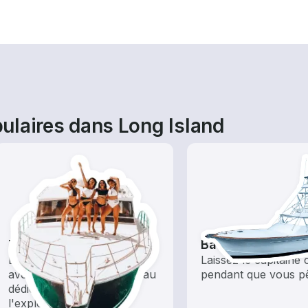
ulaires dans Long Island
Tours
Bateaux de pêch
Explorez les eaux locales
Laissez le capitaine
avec une location de bateau
pendant que vous p
dédiée au tourisme et à
l'exploration