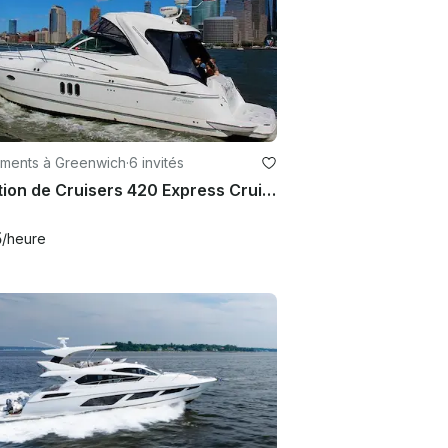
ments à Greenwich
·
6 invités
Location de Cruisers 420 Express Cruiser à Long Island Sound
5
/heure