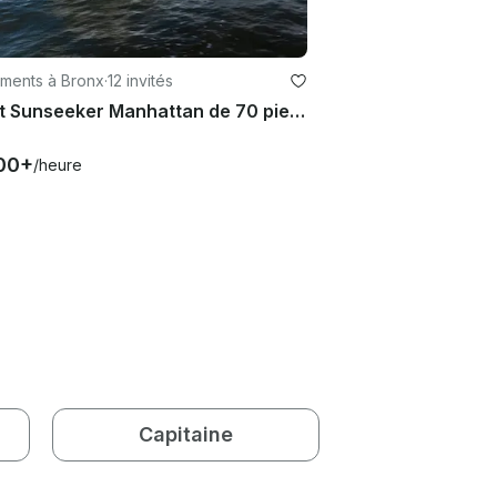
ments à Bronx
·
12 invités
Yacht Sunseeker Manhattan de 70 pieds à New York
00+
/heure
Capitaine