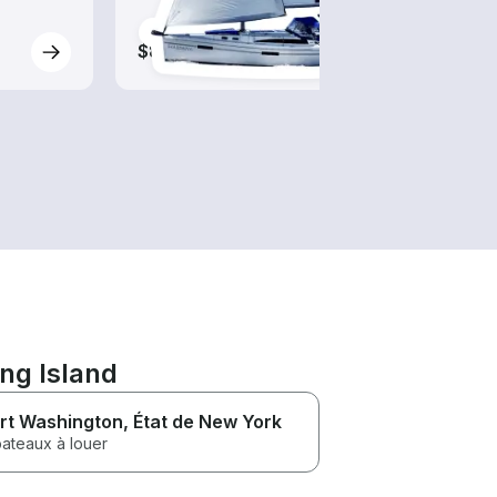
$85-$250
$155
ng Island
rt Washington
, État de New York
bateaux à louer