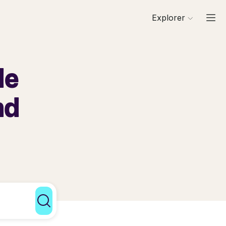
Explorer
de
nd