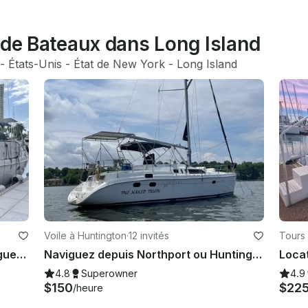
 de Bateaux dans Long Island
 - 
États-Unis
 - 
État de New York
 - 
Long Island
Voile à Huntington
·
12 invités
Tours
Hunter Marine Passage 450 - Naviguez depuis Norwalk/Westport, CT
Naviguez depuis Northport ou Huntington, New York
4.8
Superowner
4.9
$150
$22
/heure