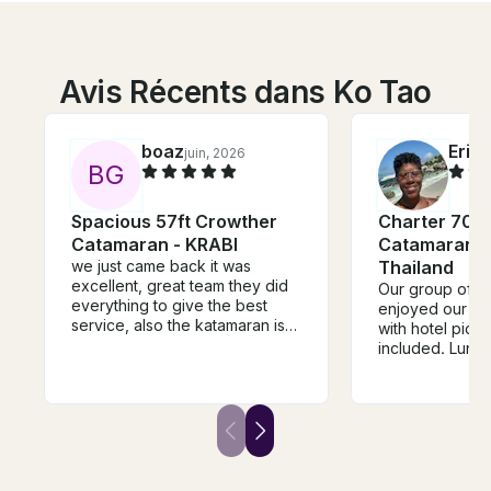
Avis Récents dans Ko Tao
boaz
Eric
juin, 2026
B
G
Spacious 57ft Crowther
Charter 70' 
Catamaran - KRABI
Catamaran in
we just came back it was
Thailand
excellent, great team they did
Our group of 3
everything to give the best
enjoyed our da
service, also the katamaran is
with hotel pick
speciues.
included. Lunch
amazing. The 
helpful, fun, an
knowledgeable
arranged excur
yacht and just 
outstanding ser
forward to book