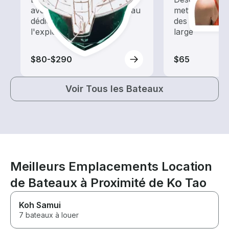
avec une location de bateau
mettez-vous à
dédiée au tourisme et à
des sorties d
l'exploration
large
$80-$290
$65
Voir Tous les Bateaux
Meilleurs Emplacements Location
de Bateaux à Proximité de Ko Tao
Koh Samui
7 bateaux à louer