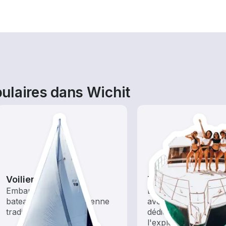
ulaires dans Wichit
Voiliers
Tours
Embarquez avec ces
Explorez les eaux lo
bateaux à énergie éolienne
avec une location d
traditionnels
dédiée au tourisme e
l'exploration