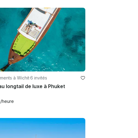
ments à Wichit
·
6 invités
u longtail de luxe à Phuket
4
/heure