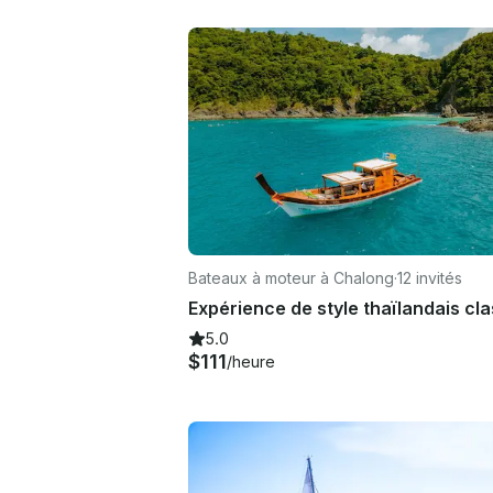
Bateaux à moteur à Chalong
·
12 invités
5.0
$111
/heure