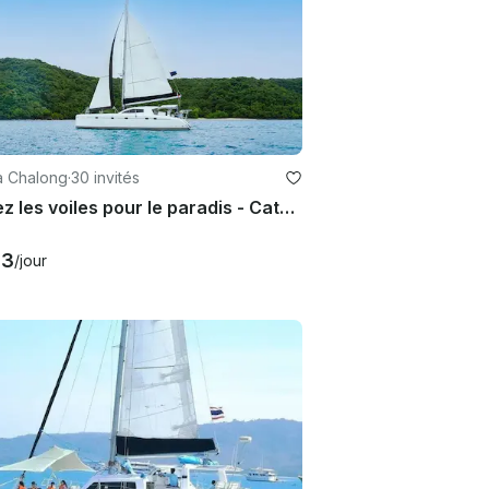
à Chalong
·
30 invités
Mettez les voiles pour le paradis - Catamaran Nautitech de 47 pieds
33
/jour