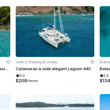
Voile à Chalong
·
30 invités
Événe
Expérience de style thaïlandais classique pour 6 à 10 personnes
Catamaran à voile élégant Lagoon 440
Batea
5.0
5.0
$208
$13
/heure