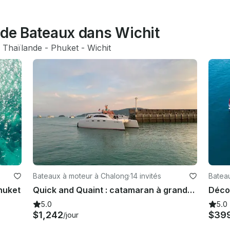
 de Bateaux dans Wichit
 
Thaïlande
 - 
Phuket
 - 
Wichit
Bateaux à moteur à Chalong
·
14 invités
Batea
huket
Quick and Quaint : catamaran à grande vitesse pour des croisières d'une journée en Thaïlande
5.0
5.0
$1,242
$39
/jour