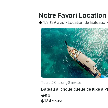
Notre Favori Location
4.8
(29 avis)
•
Location de Bateaux
 -
Tours à Chalong
·
8 invités
Bateau à longue queue de luxe à P
5.0
$134
/heure