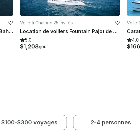
Voile à Chalong
·
25 invités
Voile 
Location de voiliers Fountain Pajot Bahia de 46 pieds au départ de Phuket
Location de voiliers Fountain Pajot de 56 pieds au départ de Phuket
Catam
5.0
4.0
$1,208
$16
/jour
$100-$300 voyages
2-4 personnes