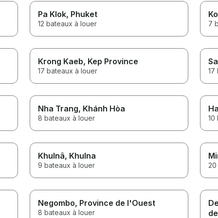
Pa Klok
, Phuket
Ko
12 bateaux à louer
7 
Krong Kaeb
, Kep Province
Sa
17 bateaux à louer
17 
Nha Trang
, Khánh Hòa
Ha
8 bateaux à louer
10 
Khulnâ
, Khulna
Mi
9 bateaux à louer
20
Negombo
, Province de l'Ouest
De
8 bateaux à louer
de