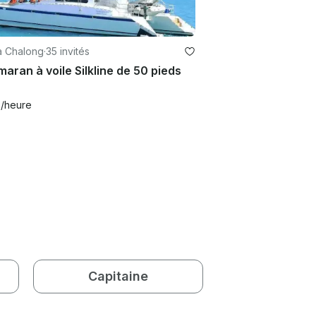
à Chalong
·
35 invités
aran à voile Silkline de 50 pieds
6
/heure
Capitaine