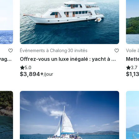
Événements à Chalong
·
30 invités
Voile 
Bienvenue à bord du BlueRidge Voyager 500 : réalisez vos rêves de navigation !
Offrez-vous un luxe inégalé : yacht à moteur de 90 pieds
5.0
3.7
$3,894+
$1,1
/jour