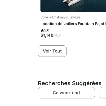
Voile à Chalong
·
25 invités
5.0
$1,148
/jour
Voir Tout
Recherches Suggérées
Ce week end