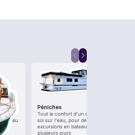
Péniches
Masq
cales
Tout le confort d'un chez-
Desce
e bateau
soi sur l'eau, pour des
mette
t à
excursions en bateau de
des s
plusieurs jours
large