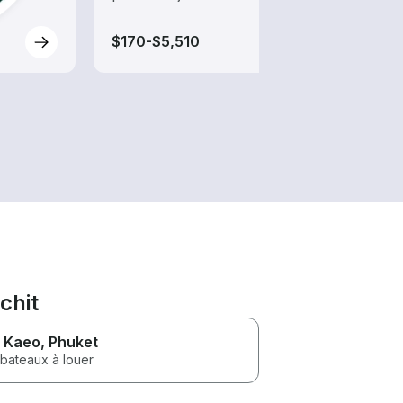
$170-$5,510
$135
chit
 Kaeo
, Phuket
 bateaux à louer