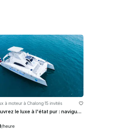
ux à moteur à Chalong
·
15 invités
Découvrez le luxe à l'état pur : naviguez avec style à bord du Stealth 47 pieds Powercat
9
/heure