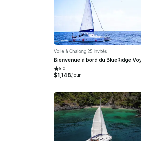
Voile à Chalong
·
25 invités
5.0
$1,148
/jour