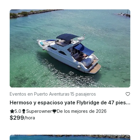
Eventos en Puerto Aventuras
·
15 pasajeros
Hermoso y espacioso yate Flybridge de 47 pies en Tulum y Playa (todo incluido)
5.0
Superowner
De los mejores de 2026
$299
/hora