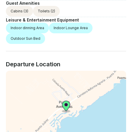
Guest Amenities
Cabins
(3)
Toilets
(2)
Leisure & Entertainment Equipment
Indoor dinning Area
Indoor Lounge Area
Outdoor Sun Bed
Departure Location