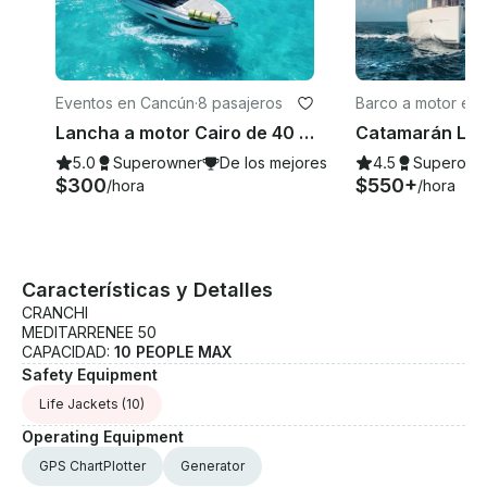
Eventos en Cancún
·
8 pasajeros
Barco a motor en 
entro
Lancha a motor Cairo de 40 pies en Cozumel
5.0
Superowner
De los mejores de 2026
4.5
Superown
$300
$550+
/hora
/hora
Características y Detalles
CRANCHI
MEDITARRENEE 50
CAPACIDAD:
10 PEOPLE MAX
Safety Equipment
Life Jackets
(10)
Operating Equipment
GPS ChartPlotter
Generator