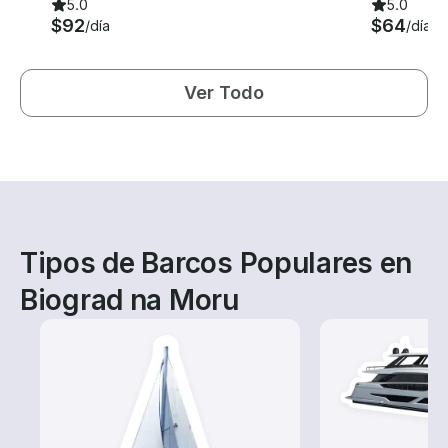
5.0
5.0
$92
$64
/día
/día
Ver Todo
Tipos de Barcos Populares en
Biograd na Moru