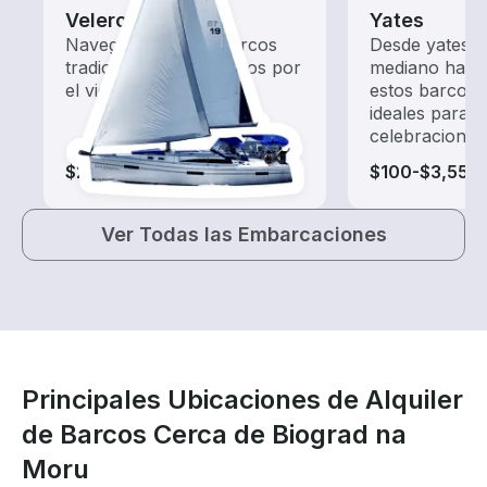
Veleros
Yates
Navega con estos barcos
Desde yates 
tradicionales impulsados por
mediano hasta
el viento.
estos barcos 
ideales para 
celebraciones
$265-$1,425
$100-$3,550
Ver Todas las Embarcaciones
Principales Ubicaciones de Alquiler
de Barcos Cerca de Biograd na
Moru