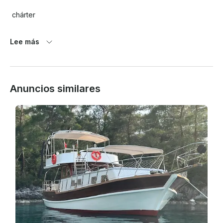
yate.
 chárter

Lee más
 Gul Maria Gulet está disponible solo para charters 
semanales, con embarque los sábados y desembarque el 

Anuncios similares
sábado siguiente. 

Tarifas semanales por mes:

 • abril — 4.500€

 • mayo  

— 4.500€ • Junio — 6.000€ • Julio 
