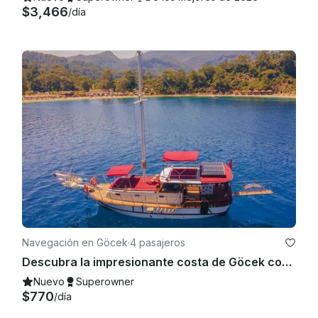
$3,466
/día
Navegación en Göcek
·
4 pasajeros
Descubra la impresionante costa de Göcek con una goleta de vela privada de 56 pies con tripulación
Nuevo
Superowner
$770
/día