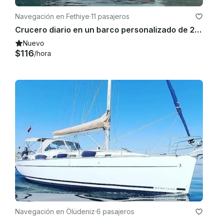
Navegación en Fethiye
·
11 pasajeros
— 7.700€ • Agosto — 9.000€ • Septiembre 

Crucero diario en un barco personalizado de 26 pies en Fethiye
Nuevo
$116
/hora
— 6.000€ • Octubre: 4.500€

 Tenga en cuenta que todas las tarifas son por día y se 
aplican a un chárter mínimo de 7 días. 

 Se pueden considerar viajes más cortos durante la 
temporada baja

, previa solicitud. 

- El precio del alquiler incluye la tripulación, el combustible 
para un máximo de 4 horas de crucero al día, las tarifas 
portuarias en aguas turcas, el agua, la ropa de cama, las 
Navegación en Ölüdeniz
·
6 pasajeros
toallas, el uso de deportes acuáticos estándar y el seguro 