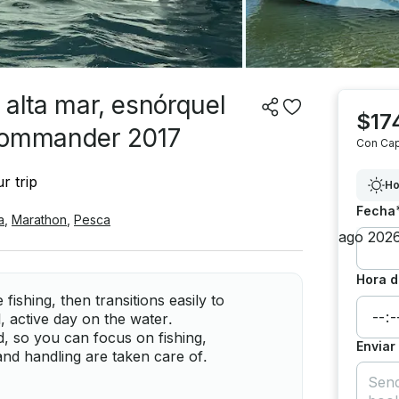
 alta mar, esnórquel
$17
 Commander 2017
Con Cap
r trip
Ho
Fecha
a
,
Marathon
,
Pesca
Hora d
fishing, then transitions easily to
, active day on the water.
d, so you can focus on fishing,
Enviar
and handling are taken care of.