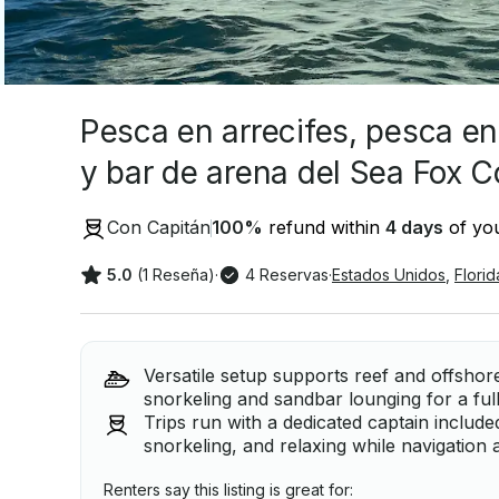
Pesca en arrecifes, pesca en
y bar de arena del Sea Fox
Con Capitán
100
%
refund within
4 days
of you
5.0
(1 Reseña)
·
4 Reservas
·
Estados Unidos
,
Florid
Versatile setup supports reef and offshore 
snorkeling and sandbar lounging for a full
Trips run with a dedicated captain include
snorkeling, and relaxing while navigation 
Renters say this listing is great for: