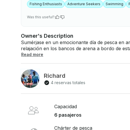
Fishing Enthusiasts
Adventure Seekers
Swimming
Was this useful?
Owner's Description
Sumérjase en un emocionante día de pesca en arr
relajación en los bancos de arena a bordo de esta versátil em
Commander 266 2017 con dos fuerabordas Yamah
Read more
central tiene capacidad para 6 pasajeros y tripula
Corriente del Golfo, tenemos viajes que incluye
crucero al atardecer, visitas de bar en bar e isla
Richard
pesca cerca de la costa en arrecifes y viajes a las maratoniana
4 reservas totales
que le gustaría hacer y podemos adaptarlo. ¡Ún
atesorará para siempre!
Capacidad
6 pasajeros
Chárter de pesca