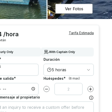
Ver Fotos
4 /hora
Tarifa Estimada
itán
urly Only
With Captain Only
*
Duración
5 horas
*
*
e salida
Huéspedes
(6 max)
Disminuir el valor por
1
Aumentar el va
 mensaje al propietario