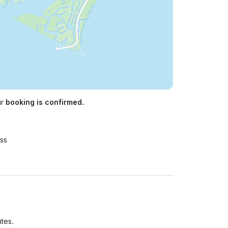
ur
booking is confirmed.
ss
tes.