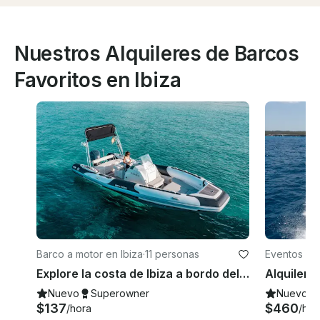
Nuestros Alquileres de Barcos
Favoritos en Ibiza
Barco a motor en Ibiza
·
11 personas
Eventos en 
Explore la costa de Ibiza a bordo del RIB motorizado Zodiac Sea Hawk 800
Nuevo
Superowner
Nuevo
$137
$460
/hora
/hor