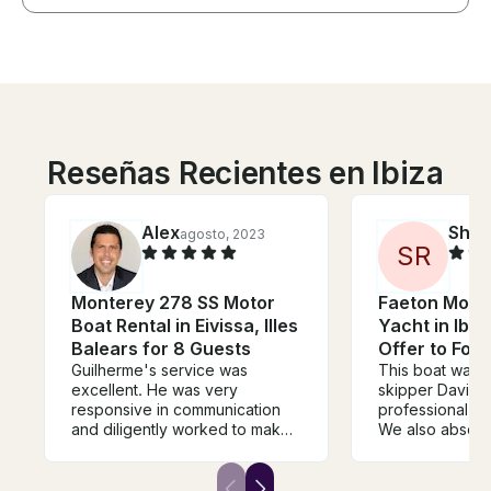
Reseñas Recientes en Ibiza
Alex
Shei
agosto, 2023
S
R
Monterey 278 SS Motor
Faeton Mora
Boat Rental in Eivissa, Illes
Yacht in Ibiza
Balears for 8 Guests
Offer to For
Guilherme's service was
This boat was s
excellent. He was very
skipper David 
responsive in communication
professional an
and diligently worked to make
We also absolu
sure every detail was taken
loved the islan
care of - from helping me rent
park the boat. 
the right boat to sourcing the
showed a lot of