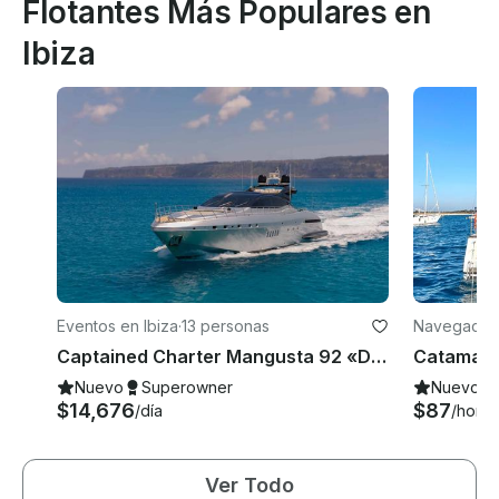
Flotantes Más Populares en
Ibiza
Eventos en Ibiza
·
13 personas
Navegación
Captained Charter Mangusta 92 «Drift» Power Megayate en Ibiza
Nuevo
Superowner
Nuevo
$14,676
$87
/día
/hora
Ver Todo