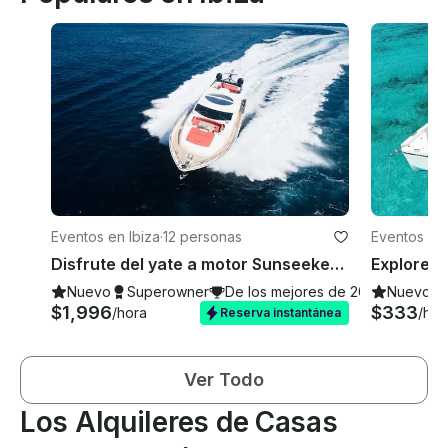
Eventos en Ibiza
·
12 personas
Eventos en 
Disfrute del yate a motor Sunseeker Predator 92 en las aguas de Ibiza
Nuevo
Superowner
De los mejores de 2026
Nuevo
$1,996
$333
/hora
/hor
Reserva instantánea
Ver Todo
Los Alquileres de Casas