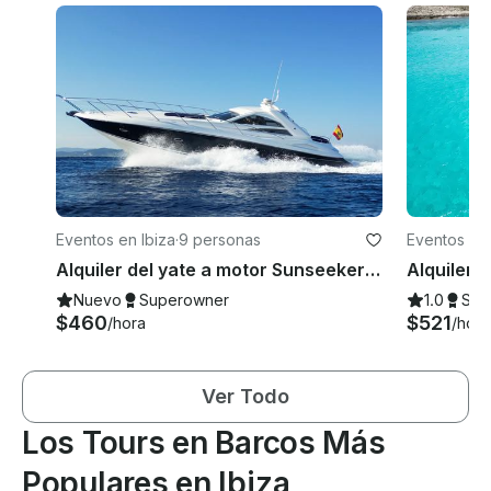
Eventos en Ibiza
·
9 personas
Eventos en 
Alquiler del yate a motor Sunseeker Portofino 53 en Ibiza, Illes Balears
Nuevo
Superowner
1.0
Sup
$460
$521
/hora
/hora
Ver Todo
Los Tours en Barcos Más
Populares en Ibiza