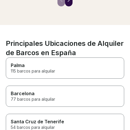
right amount of food and drink.
stay for over an
The boat also exceeded my
hour. In the US
expectations. Guilherme was a
would have be
pleasure to work with. I look
expensive. Ibiza
forward to using him for all
and they make y
future boat rental needs in
Their restauran
Ibiza.
recommendatio
pricey, but at t
Principales Ubicaciones de Alquiler
were out in th
de Barcos en España
couldn’t look u
options so it w
it was gorgeou
Palma
phenomenal service
115 barcos para alquilar
make sure you 
water activitie
they don’t real
them well but ag
Barcelona
because everyt
AMAZING. We p
77 barcos para alquilar
rental the nigh
their ability to
perfectly prep
resy for us was
Santa Cruz de Tenerife
54 barcos para alquilar