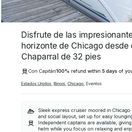
Disfrute de las impresionante
horizonte de Chicago desde 
Chaparral de 32 pies
Con Capitán
100
%
refund within
5 days
of you
Estados Unidos
,
Illinois
,
Chicago
,
Eventos
Sleek express cruiser moored in Chicago 
and social layout, set up for easy loungi
Independent captains are available, giving 
helm while you focus on relaxing and enjo