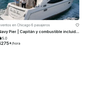
Eventos en Chicago
·
6 pasajeros
Navy Pier | Capitán y combustible incluidos | Carver Mariner 350 | Alquiler de yate privado
5.0
$275+
/hora