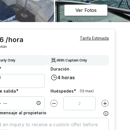
Ver Fotos
6 /hora
Tarifa Estimada
itán
urly Only
With Captain Only
*
Duración
4 horas
*
*
e salida
Huéspedes
(12 max)
Disminuir el valor por
1
Aumentar el va
 mensaje al propietario