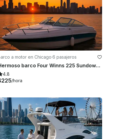
Barco a motor en Chicago
·
6 pasajeros
Hermoso barco Four Winns 225 Sundowner con gran sistema de sonido en Chicago
4.8
$225
/hora