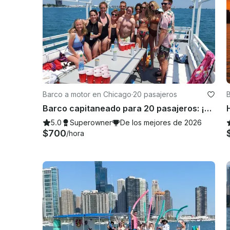
Barco a motor en Chicago
·
20 pasajeros
Barco capitaneado para 20 pasajeros: ¡400$ de descuento los viernes y domingos de diversión!
5.0
Superowner
De los mejores de 2026
$700
/hora