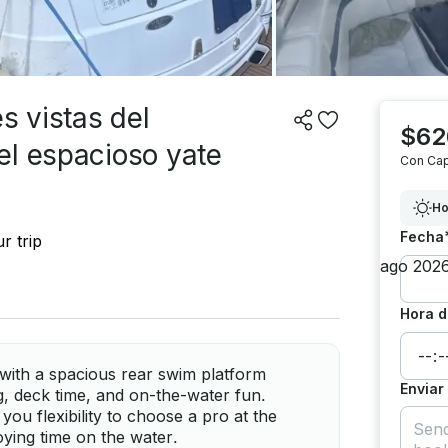
s vistas del
$62
el espacioso yate
Con Cap
Ho
Fecha
r trip
Hora d
with a spacious rear swim platform
Enviar
ng, deck time, and on-the-water fun.
you flexibility to choose a pro at the
ying time on the water.