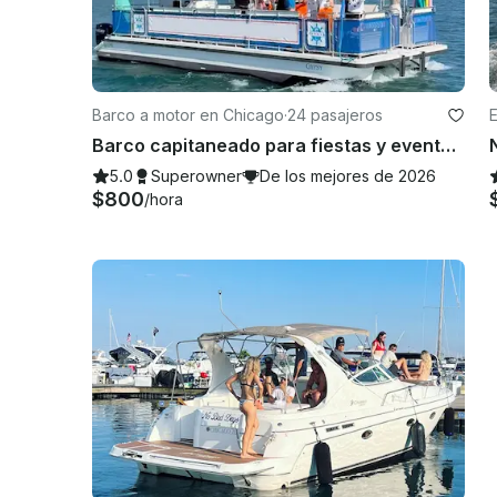
Barco a motor en Chicago
·
24 pasajeros
Barco capitaneado para fiestas y eventos para 24 invitados en Chicago con baño y alfombra acuática
5.0
Superowner
De los mejores de 2026
$800
/hora