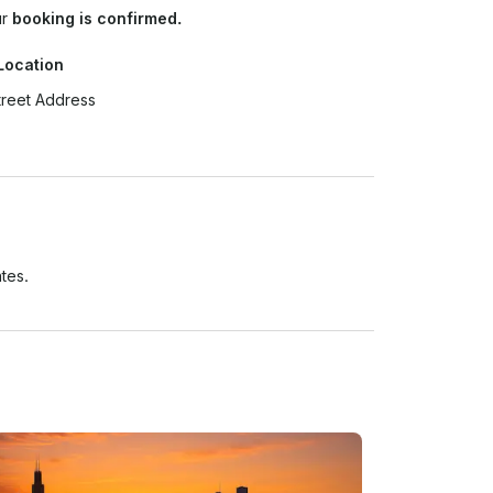
ur
booking is confirmed.
Location
treet Address
tes.