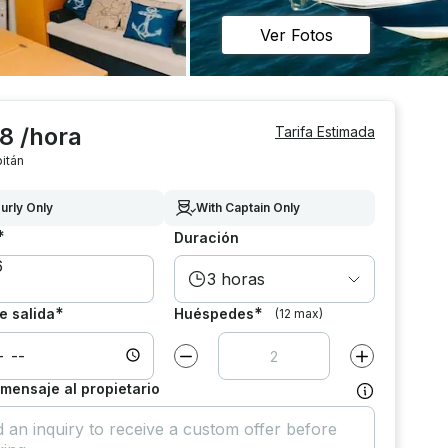
Ver Fotos
8 /hora
Tarifa Estimada
itán
urly Only
With Captain Only
*
Duración
3 horas
*
*
e salida
Huéspedes
(12 max)
Disminuir el valor por
1
Aumentar el va
 mensaje al propietario