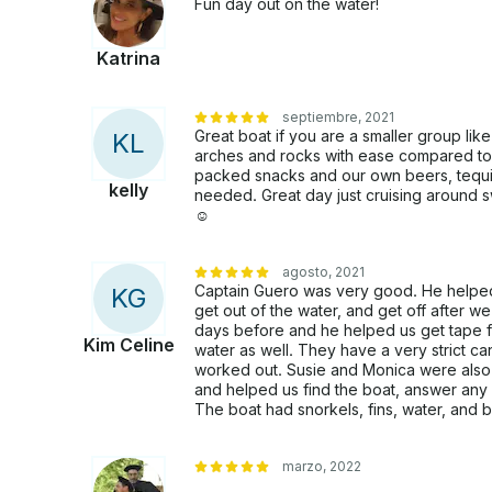
Fun day out on the water!
que se proporciona es solo un vistazo de las ext
Katrina
septiembre, 2021
Great boat if you are a smaller group lik
K
L
arches and rocks with ease compared to l
packed snacks and our own beers, tequil
kelly
needed. Great day just cruising around 
☺️
agosto, 2021
Captain Guero was very good. He helped
K
G
get out of the water, and get off after 
days before and he helped us get tape f
Kim Celine
water as well. They have a very strict c
worked out. Susie and Monica were also
and helped us find the boat, answer any
The boat had snorkels, fins, water, and b
marzo, 2022