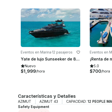
Eventos en Marina
·
12 pasajeros
Eventos en M
Yate de lujo Sunseeker de 80 pies en Cabo San Lucas, Baja California Sur
Nuevo
5.0
$1,999
$700
/hora
/hora
Características y Detalles
AZIMUT
AZIMUT 43
CAPACIDAD:
12 PEOPLE M
Safety Equipment