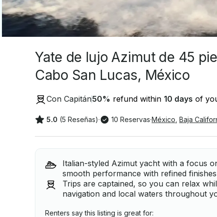
Yate de lujo Azimut de 45 pie
Cabo San Lucas, México
Con Capitán
50
%
refund within
10 days
of you
5.0
(5 Reseñas)
·
10 Reservas
·
México
,
Baja Califor
Italian-styled Azimut yacht with a focus 
smooth performance with refined finishes 
Trips are captained, so you can relax whi
navigation and local waters throughout y
Renters say this listing is great for: