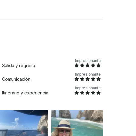
ón destacada para quienes buscan
nte considerado para superar sus
n salsa, guacamole, queso y carne Sándwiches
nal que supere los 10 iniciales, hay un
acidad máxima de 13 personas. Incluye:
itán • Compañero o mesero • Barra libre •
Impresionante
Salida y regreso
Impresionante
Comunicación
Impresionante
Itinerario y experiencia
nantes y momentos inolvidables. Nuestra
ímbolo icónico de la zona, donde podrá
 un pintoresco paisaje. Continuando con
acífico, sumergiéndonos en su vasta
s de Cabo San Lucas para bucear, te