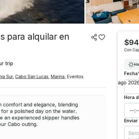
s para alquilar en
$94
Con Cap
r trip
Ho
Fecha
nia Sur
,
Cabo San Lucas
,
Marina
,
Eventos
Hora d
on comfort and elegance, blending
for a polished day on the water.
le an experienced skipper handles
Enviar
our Cabo outing.