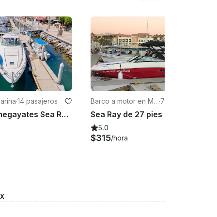
arina
·
14 pasajeros
Barco a motor en Ma
·
7 pasajeros
rina
¡Renta de megayates Sea Ray Power de 65 pies en Cabo San Lucas, Baja California Sur!
Sea Ray de 27 pies en Cabo San Lucas, México, completamente nuevo en 2020
5.0
$315
/hora
AX