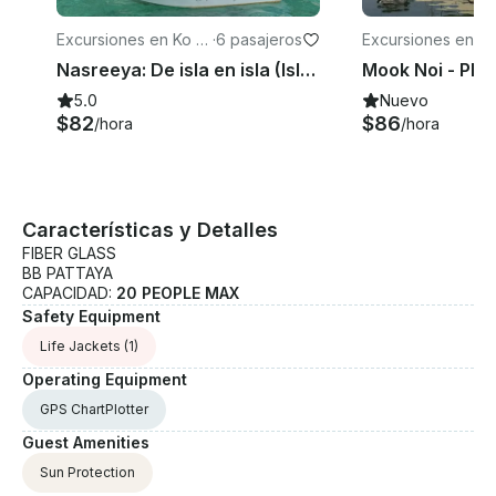
horario anteriores son aproximados y pueden
modificarse sin previo aviso para adaptarlos a la
Excursiones en Ko K
·
6 pasajeros
Excursiones en Ko
marea y a las condiciones meteorológicas locales . *
aeo
aeo
Nasreeya: De isla en isla (Isla Phi Phi y Khai)
Los programas anteriores son solo una muestra, los
huéspedes pueden ajustar los programas y los
5.0
Nuevo
horarios como deseen * Lo más destacado de este
$82
$86
/hora
/hora
recorrido son las visitas turísticas, las sesiones de
fotos, la natación, Buceo con esnórquel * No se
permite a mujeres embarazadas realizar este
recorrido
Características y Detalles
FIBER GLASS
BB PATTAYA
CAPACIDAD:
20 PEOPLE MAX
Safety Equipment
Life Jackets
(1)
Operating Equipment
GPS ChartPlotter
Guest Amenities
Sun Protection