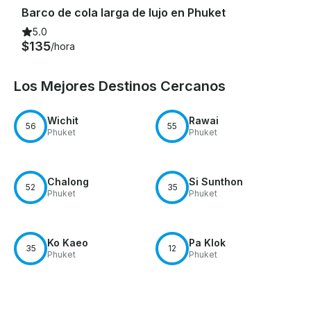
Barco de cola larga de lujo en Phuket
5.0
$135
/hora
Los Mejores Destinos Cercanos
Wichit
Rawai
56
55
Phuket
Phuket
Chalong
Si Sunthon
52
35
Phuket
Phuket
Ko Kaeo
Pa Klok
35
12
Phuket
Phuket