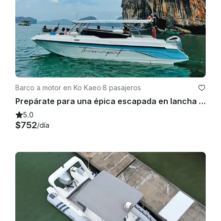
Barco a motor en Ko Kaeo
·
8 pasajeros
Prepárate para una épica escapada en lancha rápida a las islas Phi Phi/James Bond/Krabi
5.0
$752
/día