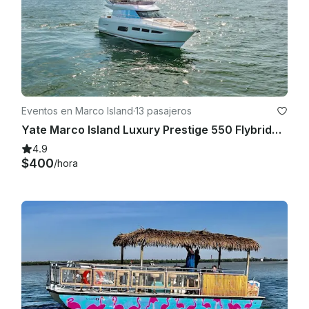
tarjeta de crédito. Una vez más, agradecemos que nos haya 
elegido y nuestro objetivo es servirle lo mejor posible

.
Eventos en Marco Island
·
13 pasajeros
Yate Marco Island Luxury Prestige 550 Flybridge con Flybridge de 59 pies
4.9
$400
/hora