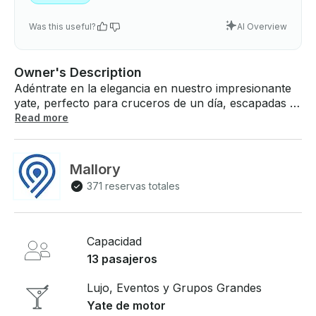
Was this useful?
AI Overview
Owner's Description
Adéntrate en la elegancia en nuestro impresionante
yate, perfecto para cruceros de un día, escapadas al
atardecer, fiestas exclusivas o viajes a Key West y
Read more
Dry Tortugas. Relájese en interiores amplios y lujosos
o disfrute de las amplias cubiertas con
impresionantes vistas. Disfrute de un servicio de
Mallory
primera clase por parte de nuestro equipo dedicado,
371 reservas totales
que adapta cada detalle a sus deseos. Ya sea para
celebrar, explorar o relajarse, este yate ofrece la
mejor escapada. Reserve su inolvidable aventura hoy
mismo y deje que el paraíso lo llame por su nombre .
Capacidad
- Lily pad Pool Floats, sistema de sonido Bluetooth
13 pasajeros
multizona, cocina completa, tumbonas en la proa,
Cooler Flybridge Carcasa opcional de vidrio
Lujo, Eventos y Grupos Grandes
Yate de motor