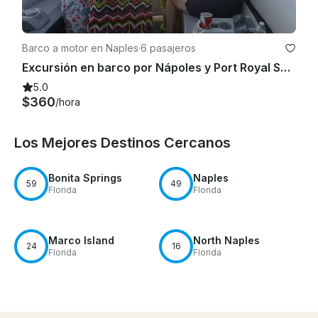
Barco a motor en Naples
·
6 pasajeros
Excursión en barco por Nápoles y Port Royal Sunset & Dolphins: ¡todo lo que necesita está incluido!
5.0
$360
/hora
Los Mejores Destinos Cercanos
Bonita Springs
Naples
59
49
Florida
Florida
Marco Island
North Naples
24
16
Florida
Florida