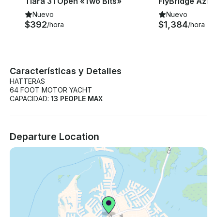
Tiara 31 Open «Two Bits»
Nuevo
Nuevo
$392
$1,384
/hora
/hora
Características y Detalles
HATTERAS
64 FOOT MOTOR YACHT
CAPACIDAD:
13 PEOPLE MAX
Departure Location