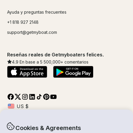
Ayuda y preguntas frecuentes
+1 818 927 2148
support@getmyboat.com
Reseñas reales de Getmyboaters felices.
4.9
En base a 5
500,000
+ comentarios
Cookies & Agreements
© Getmyboat 2026
Términos
Privacidad