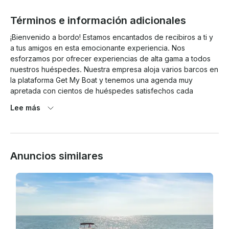
Términos e información adicionales
¡Bienvenido a bordo! Estamos encantados de recibiros a ti y 
a tus amigos en esta emocionante experiencia. Nos 
esforzamos por ofrecer experiencias de alta gama a todos 
nuestros huéspedes. Nuestra empresa aloja varios barcos en 
la plataforma Get My Boat y tenemos una agenda muy 
apretada con cientos de huéspedes satisfechos cada 
semana. Por ello, tenemos una política de cancelación muy 
Lee más
estricta y nos aseguramos de que todos los vuelos chárter 
cumplan con las normas de la USCG. Tras realizar el depósito 
o el pago completo con Get My Boat, un representante se 
pondrá en contacto contigo directamente, normalmente por 
Anuncios similares
teléfono. Es necesario que firme un paquete de contrato de 
fletamento a través de AdobeSign (similar a DocuSign). 
También le preguntaremos si tiene alguna solicitud especial, 
como comida, bebida, catering, decoración, etc. Este 
servicio de aprovisionamiento se ofrece con un coste 
adicional y, si decide que nuestro equipo almacene el barco 
para usted, necesitará la información y la autorización de su 