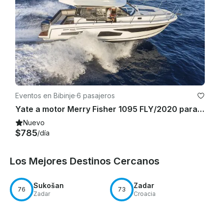
Eventos en Bibinje
·
6 pasajeros
Yate a motor Merry Fisher 1095 FLY/2020 para alquilar en Sukošan, Croacia
Nuevo
$785
/día
Los Mejores Destinos Cercanos
Sukošan
Zadar
76
73
Zadar
Croacia