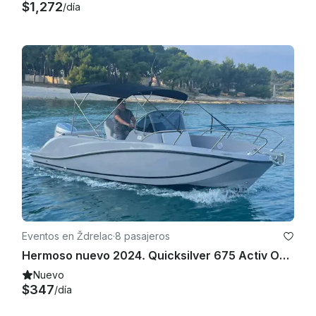
$1,272
/día
Eventos en Ždrelac
·
8 pasajeros
Hermoso nuevo 2024. Quicksilver 675 Activ Open
Nuevo
$347
/día