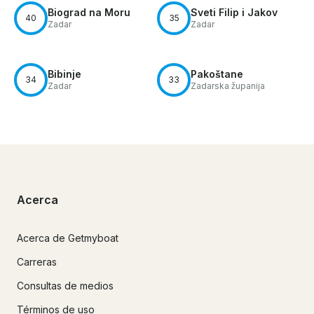
Biograd na Moru
Sveti Filip i Jakov
40
35
Zadar
Zadar
Bibinje
Pakoštane
34
33
Zadar
Zadarska županija
Acerca
Acerca de Getmyboat
Carreras
Consultas de medios
Términos de uso