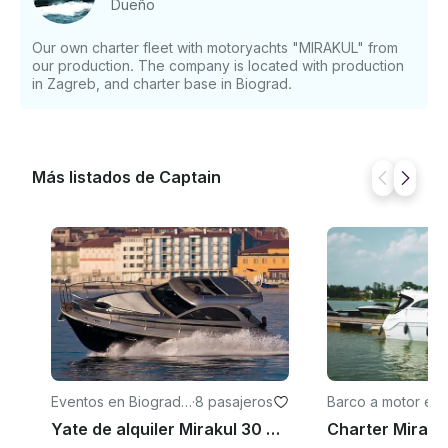
Dueño
euros desde abril hasta mediados de junio y hasta
4.900,00 euros en temporada alta. 3 camarotes para
Our own charter fleet with motoryachts "MIRAKUL" from
dormir Si tiene alguna pregunta, podemos
our production. The company is located with production
responderla a través de la plataforma de mensajería
in Zagreb, and charter base in Biograd.
de GetMyBoat antes de pagar. Simplemente pulsa
«Solicitar reserva» y envíanos una consulta para
obtener una oferta personalizada .
Más listados de Captain
Eventos en Biograd
·
8 pasajeros
Barco a motor en 
na Moru
grad na Moru
Yate de alquiler Mirakul 30 desde Biograd na Moru