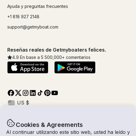
Ayuda y preguntas frecuentes
+1 818 927 2148
support@getmyboat.com
Reseñas reales de Getmyboaters felices.
4.9
En base a 5
500,000
+ comentarios
Cookies & Agreements
© Getmyboat 2026
Términos
Privacidad
Al continuar utilizando este sitio web, usted ha leído y