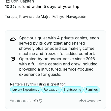
Con Capitán
100
%
refund within
5 days
of your trip
Turquía
,
Provincia de Muğla
,
Fethiye
,
Navegación
Spacious gulet with 4 private cabins, each
served by its own toilet and shared
shower, plus onboard ice maker, coffee
machine and freezer for added comfort.
Operated by an owner active since 2016
with a full-time captain and crew included,
providing a structured, service-focused
experience for guests.
Renters say this listing is great for:
Luxury Experience
Relaxation
Sightseeing
Families
Was this useful?
AI Overview