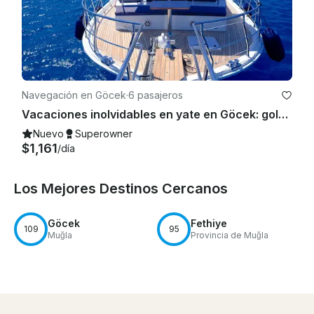
Navegación en Göcek
·
6 pasajeros
Vacaciones inolvidables en yate en Göcek: goleta de 3 cabinas con tripulación
Nuevo
Superowner
$1,161
/día
Los Mejores Destinos Cercanos
Göcek
Fethiye
109
95
Muğla
Provincia de Muğla