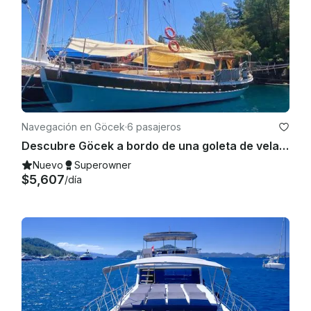
Navegación en Göcek
·
6 pasajeros
Descubre Göcek a bordo de una goleta de vela de 52 pies
Nuevo
Superowner
$5,607
/día