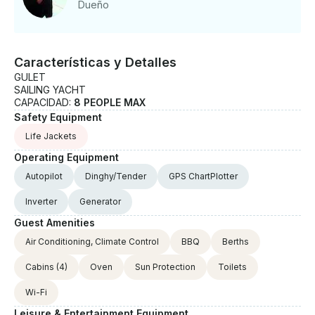
Dueño
Características y Detalles
GULET
SAILING YACHT
CAPACIDAD:
8 PEOPLE MAX
Safety Equipment
Life Jackets
Operating Equipment
Autopilot
Dinghy/Tender
GPS ChartPlotter
Inverter
Generator
Guest Amenities
Air Conditioning, Climate Control
BBQ
Berths
Cabins
(4)
Oven
Sun Protection
Toilets
Wi-Fi
Leisure & Entertainment Equipment