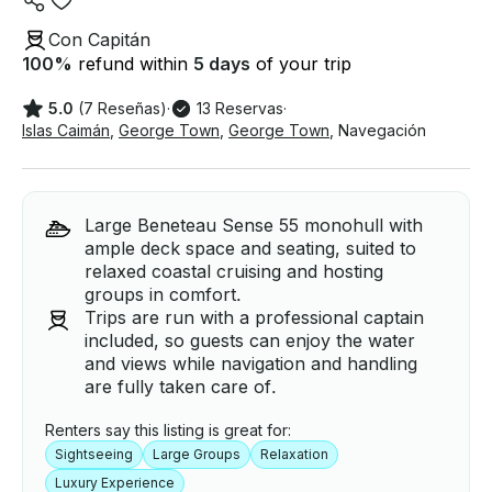
Con Capitán
100
%
refund within
5 days
of your trip
5.0
(7 Reseñas)
·
13 Reservas
·
Islas Caimán
,
George Town
,
George Town
,
Navegación
Large Beneteau Sense 55 monohull with
ample deck space and seating, suited to
relaxed coastal cruising and hosting
groups in comfort.
Trips are run with a professional captain
included, so guests can enjoy the water
and views while navigation and handling
are fully taken care of.
Renters say this listing is great for:
Sightseeing
Large Groups
Relaxation
Luxury Experience