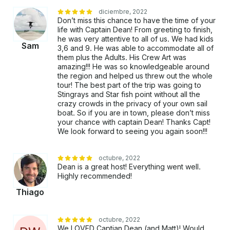
pagar. Simplemente pulsa «Solicitar reserva» y
diciembre, 2022
envíanos una consulta para obtener una oferta
Don’t miss this chance to have the time of your
life with Captain Dean! From greeting to finish,
personalizada .
he was very attentive to all of us. We had kids
Sam
3,6 and 9. He was able to accommodate all of
them plus the Adults. His Crew Art was
amazing!!! He was so knowledgeable around
the region and helped us threw out the whole
tour! The best part of the trip was going to
Stingrays and Star fish point without all the
crazy crowds in the privacy of your own sail
boat. So if you are in town, please don’t miss
your chance with captain Dean! Thanks Capt!
We look forward to seeing you again soon!!!
octubre, 2022
Dean is a great host! Everything went well.
Highly recommended!
Thiago
octubre, 2022
We LOVED Captian Dean (and Matt)! Would