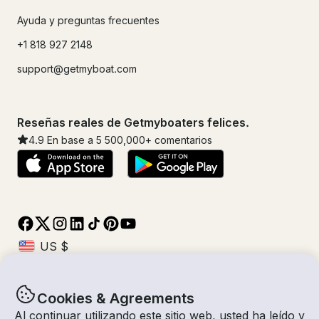
Ayuda y preguntas frecuentes
+1 818 927 2148
support@getmyboat.com
Reseñas reales de Getmyboaters felices.
4.9
En base a 5
500,000
+ comentarios
Cookies & Agreements
© Getmyboat 2026
Términos
Privacidad
Al continuar utilizando este sitio web, usted ha leído y