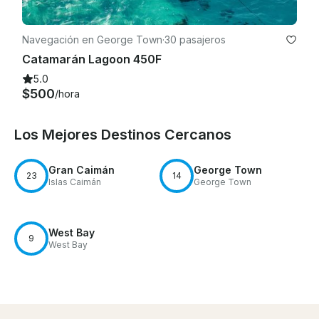
Navegación en George Town
·
30 pasajeros
Catamarán Lagoon 450F
5.0
$500
/hora
Los Mejores Destinos Cercanos
Gran Caimán
George Town
23
14
Islas Caimán
George Town
West Bay
9
West Bay