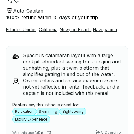
Auto-Capitán
100
%
refund within
15 days
of your trip
Estados Unidos
,
California
,
Newport Beach
,
Navegación
Spacious catamaran layout with a large
cockpit, abundant seating for lounging and
sunbathing, plus a swim platform that
simplifies getting in and out of the water.
Owner details and service experience are
not yet reflected in renter feedback, and a
captain is not included with this rental.
Renters say this listing is great for:
Relaxation
Swimming
Sightseeing
Luxury Experience
Was this useful?
AI Overview