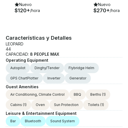
Nuevo
Nuevo
$120+
$270+
/hora
/hora
Características y Detalles
LEOPARD
44
CAPACIDAD:
8 PEOPLE MAX
Operating Equipment
Autopilot
Dinghy/Tender
Flybridge Helm
GPS ChartPlotter
Inverter
Generator
Guest Amenities
Air Conditioning, Climate Control
BBQ
Berths
(1)
Cabins
(1)
Oven
Sun Protection
Toilets
(1)
Leisure & Entertainment Equipment
Bar
Bluetooth
Sound System