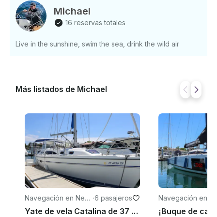
pagar. Solo tienes que pulsar «Enviar consulta de
Michael
reserva» y enviarnos una consulta para obtener una
16 reservas totales
oferta personalizada .
Live in the sunshine, swim the sea, drink the wild air
Más listados de Michael
Navegación en New
·
6 pasajeros
Navegación en N
port Beach
port Beach
Yate de vela Catalina de 37 pies perfecto para parejas o grupos pequeños (MAP: ✓ 32)