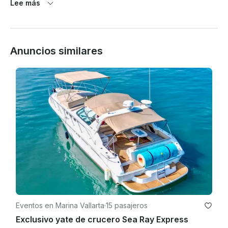
Lee más
reembolsables en su 50%.

 Las cancelaciones con menos de 14 días no son 
reembolsables.

Anuncios similares
 Reembolso completo en caso de mal tiempo o mal 
funcionamiento.

 El capitán, el marinero de cubierta, el combustible y los 
refrescos ya están incluidos en el precio.

 Se pueden acordar paquetes especiales de alimentos y 
bebidas.

Eventos en Marina Vallarta
·
15 pasajeros
Exclusivo yate de crucero Sea Ray Express