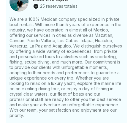
capitán profesional y tripulación multilingüe. Para
25 reservas totales
una excursión de 4 horas, una ruta recomendada
incluye Los Arcos de Mismaloya y Playa Paredón,
We are a 100% Mexican company specialized in private
una excelente combinación para nadar, bucear y
boat rentals. With more than 5 years of experience in the
relajarse en un entorno pintoresco. Los viajes más
industry, we have operated in almost all of Mexico,
largos también pueden llegar a Boca de Tomatlán,
offering our services in cities as diverse as Mazatlan,
Colomitos, Madagascar, Playa Caballo, Majahuitas,
Cancun, Puerto Vallarta, Los Cabos, Ixtapa, Huatulco,
Las Ánimas o Yelapa, según las condiciones
Veracruz, La Paz and Acapulco. We distinguish ourselves
by offering a wide variety of experiences, from private
climáticas y el tiempo que su grupo quiera pasar en
and personalized tours to activities such as snorkeling,
cada parada . Los huéspedes pueden traer su propia
fishing, scuba diving, and much more. Our commitment is
comida y bebida, aunque se deben evitar los envases
to provide our clients with unforgettable moments,
de vidrio por motivos de seguridad. Hay un período
adapting to their needs and preferences to guarantee a
de gracia de 15 minutos para la llegada; después de
unique experience on every trip. Whether you are
eso, el tiempo perdido se deduce del chárter. El
looking to relax on a luxury yacht, explore the marine life
on an exciting diving tour, or enjoy a day of fishing in
impuesto portuario, el estacionamiento, el traslado al
crystal clear waters, our fleet of boats and our
puerto deportivo, el servicio de aparcacoches, las
professional staff are ready to offer you the best service
propinas y el seguro de objetos perdidos no están
and make your adventure an unforgettable experience.
incluidos. En caso de mal tiempo, o con suficiente
With our team, your satisfaction and enjoyment are our
antelación, la reserva puede reprogramarse de
priority.
acuerdo con la política establecida. Después de
solicitar el presupuesto, tiene 48 horas para