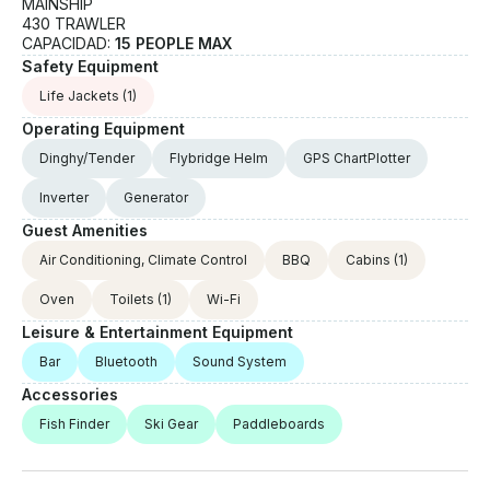
MAINSHIP
430 TRAWLER
CAPACIDAD:
15 PEOPLE MAX
Safety Equipment
Life Jackets
(1)
Operating Equipment
Dinghy/Tender
Flybridge Helm
GPS ChartPlotter
Inverter
Generator
Guest Amenities
Air Conditioning, Climate Control
BBQ
Cabins
(1)
Oven
Toilets
(1)
Wi-Fi
Leisure & Entertainment Equipment
Bar
Bluetooth
Sound System
Accessories
Fish Finder
Ski Gear
Paddleboards