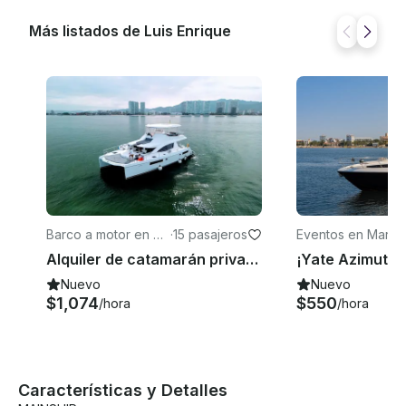
confirmar y completar el pago.
Más listados de Luis Enrique
Barco a motor en Cr
·
15 pasajeros
Eventos en Marina
uz de Huanacaxtle
allarta
Alquiler de catamarán privado Leopard de 51 pies en Nuevo Vallarta para hasta 15 huéspedes
Nuevo
Nuevo
$1,074
$550
/hora
/hora
Características y Detalles