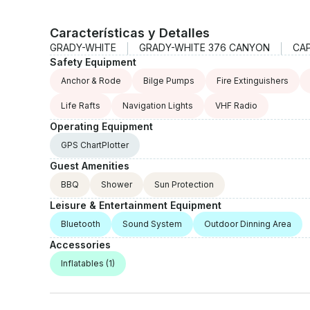
Características y Detalles
GRADY-WHITE
GRADY-WHITE 376 CANYON
CA
Safety Equipment
Anchor & Rode
Bilge Pumps
Fire Extinguishers
Life Rafts
Navigation Lights
VHF Radio
Operating Equipment
GPS ChartPlotter
Guest Amenities
BBQ
Shower
Sun Protection
Leisure & Entertainment Equipment
Bluetooth
Sound System
Outdoor Dinning Area
Accessories
Inflatables
(1)