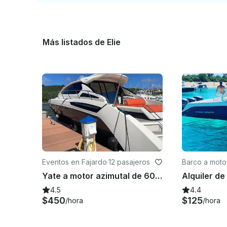
Más listados de Elie
Eventos en Fajardo
·
12 pasajeros
Barco a moto
ardo
Yate a motor azimutal de 60 pies en Fajardo
4.5
4.4
$450
$125
/hora
/hora