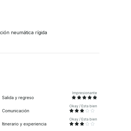
mientras disfruta de la belleza de las aguas caribeñas de Puerto Rico .
ión neumática rígida
Impresionante
Salida y regreso
Okay / Esta bien
Comunicación
Okay / Esta bien
Itinerario y experiencia