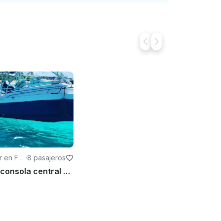
r en Faj
·
8 pasajeros
Alquiler de consola central para excursión privada en Fajardo, Puerto Rico $750