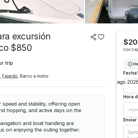
ara excursión
$20
ico $850
Con Cap
r trip
Ho
Fecha
,
Fajardo
,
Barco a motor
Hora d
r speed and stability, offering open
land hopping, and active days on the
Enviar
navigation and boat handling are
us on enjoying the outing together.