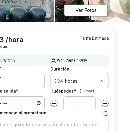
Ver Fotos
3 /hora
Tarifa Estimada
itán
urly Only
With Captain Only
*
Duración
4 horas
*
*
e salida
Huéspedes
(10 max)
Disminuir el valor por
1
Aumentar el va
 mensaje al propietario