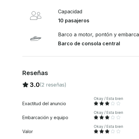
privado de hasta 10 personas Relájese, explore y deje que nosotros nos ocupemos de todo
Capacidad
10 pasajeros
Barco a motor, pontón y embarcac
Barco de consola central
Reseñas
3.0
(2 reseñas)
Okay / Esta bien
Exactitud del anuncio
Okay / Esta bien
Embarcación y equipo
Okay / Esta bien
Valor