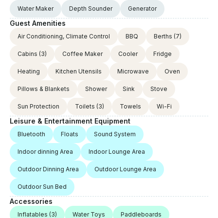
Water Maker
Depth Sounder
Generator
Guest Amenities
Air Conditioning, Climate Control
BBQ
Berths
(7)
Cabins
(3)
Coffee Maker
Cooler
Fridge
Heating
Kitchen Utensils
Microwave
Oven
Pillows & Blankets
Shower
Sink
Stove
Sun Protection
Toilets
(3)
Towels
Wi-Fi
Leisure & Entertainment Equipment
Bluetooth
Floats
Sound System
Indoor dinning Area
Indoor Lounge Area
Outdoor Dinning Area
Outdoor Lounge Area
Outdoor Sun Bed
Accessories
Inflatables
(3)
Water Toys
Paddleboards