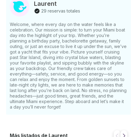
camarotes con baño privado, que brindan una
Laurent
generosa privacidad y comodidad para un día
29 reservas totales
completo en el agua. Ideal para familias, grupos u
ocasiones especiales, el catamarán de vela Sunreef
Welcome, where every day on the water feels like a
de 74 pies ofrece una combinación incomparable de
celebration. Our mission is simple: to turn your Miami boat
espacio, estilo y navegabilidad. Con base en Cayo
day into the highlight of your trip. Whether you’re
Staniel, te sitúa justo en el corazón de las Exumas:
planning a birthday party, bachelorette getaway, family
cerdos nadadores, la gruta Thunderball y algunas de
outing, or just an excuse to live it up under the sun, we’ve
las aguas más cristalinas del planeta están a tu
got a yacht that fits your vibe. Picture yourself cruising
past Star Island, diving into crystal blue waters, blasting
alcance . Itinerario sugerido: Su escapada a las
your favorite playlist, and sipping bubbly with the skyline
Bahamas está a punto de comenzar. Prepárate para
as your backdrop. Our friendly crew takes care of
descubrir aguas turquesas, calas escondidas y playas
everything—safety, service, and good energy—so you
vírgenes a bordo de un yate construido tanto para la
can relax and enjoy the moment. From golden sunsets to
exploración como para el lujo . Mañana: comience
late-night city lights, we are here to make memories that
su viaje con una navegación relajada desde Cayo
last long after you’re back on land. No stress, no planning
headaches—just good times, great friends, and the
Staniel, disfrutando de los impresionantes tonos de
ultimate Miami experience. Step aboard and let’s make it
azul que definen a las Exumas. Disfrute del desayuno
a day you’ll never forget!
en la cubierta de popa o en el flybridge mientras la
cálida brisa de las Bahamas llena las velas. Mediodía:
ancla cerca de un banco de arena o arrecife de coral
aislado. Sumérgete en aguas cristalinas para nadar,
explora el mundo submarino con equipo de
Más listados de Laurent