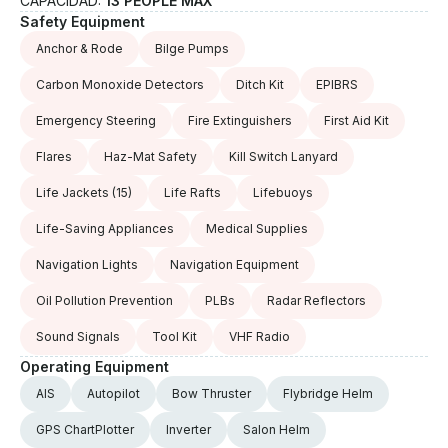
CAPACIDAD:
13 PEOPLE MAX
baños/💤 7 plazas + 👨‍✈️ 4 tripulantes 💰 14% de
Safety Equipment
impuestos no incluidos 📦 20% APA no incluido 👨‍✈️
Capitán + 3 tripulantes 🌊 Juguetes acuáticos:
Anchor & Rode
Bilge Pumps
Tender, 2 Sea-Bobs, 3 tablas de remo, wakeboard y
Carbon Monoxide Detectors
Ditch Kit
EPIBRS
equipo de esnórquel 📍 Puerto base: Staniel Cay
(Exumas) 🚤 Servicio de recogida en Nassau
Emergency Steering
Fire Extinguishers
First Aid Kit
disponible por una tarifa adicional de reubicación de
700$
Flares
Haz-Mat Safety
Kill Switch Lanyard
Life Jackets
(15)
Life Rafts
Lifebuoys
Life-Saving Appliances
Medical Supplies
Navigation Lights
Navigation Equipment
Oil Pollution Prevention
PLBs
Radar Reflectors
Sound Signals
Tool Kit
VHF Radio
Operating Equipment
AIS
Autopilot
Bow Thruster
Flybridge Helm
GPS ChartPlotter
Inverter
Salon Helm