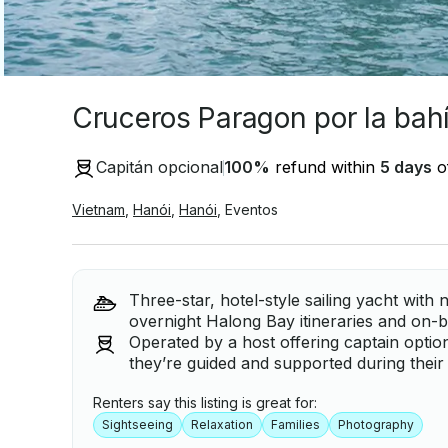
Cruceros Paragon por la bah
Capitán opcional
100
%
refund within
5 days
of
Vietnam
,
Hanói
,
Hanói
,
Eventos
Three-star, hotel-style sailing yacht with
overnight Halong Bay itineraries and on-b
Operated by a host offering captain options
they’re guided and supported during their
Renters say this listing is great for:
Sightseeing
Relaxation
Families
Photography