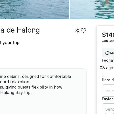
ía de Halong
$146
Con Cap
 your trip
Mu
Fecha
 nine cabins, designed for comfortable
Hora d
oard relaxation.
, giving guests flexibility in how
 Halong Bay trip.
Enviar