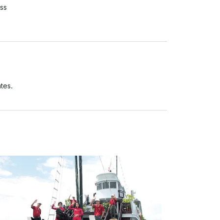
ss
tes.