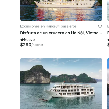
Excursiones en Hanói
·
34 pasajeros
Disfruta de un crucero en Hà Nội, Vietnam, en un barco de pasajeros
Nuevo
$290
/noche