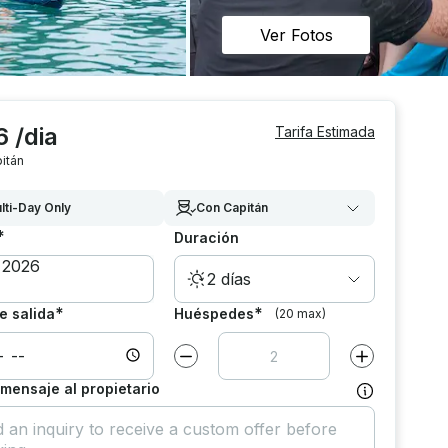
Ver Fotos
 /dia
Tarifa Estimada
itán
lti-Day Only
Con Capitán
*
Duración
2 días
*
*
e salida
Huéspedes
(20 max)
Disminuir el valor por
1
Aumentar el va
 mensaje al propietario