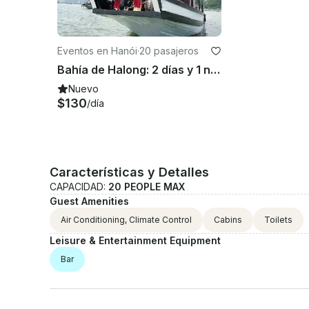
Eventos en Hanói
·
20 pasajeros
Bahía de Halong: 2 días y 1 noche en un crucero de 3 estrellas en Hanoi
Nuevo
$130
/día
Características y Detalles
CAPACIDAD:
20 PEOPLE MAX
Guest Amenities
Air Conditioning, Climate Control
Cabins
Toilets
Leisure & Entertainment Equipment
Bar