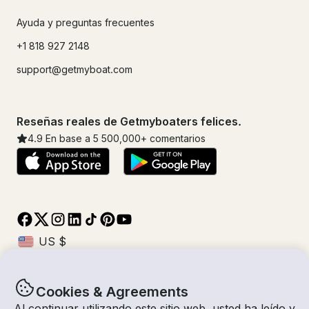
Ayuda y preguntas frecuentes
+1 818 927 2148
support@getmyboat.com
Reseñas reales de Getmyboaters felices.
4.9
En base a 5
500,000
+ comentarios
Cookies & Agreements
© Getmyboat 2026
Términos
Privacidad
Al continuar utilizando este sitio web, usted ha leído y