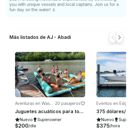
you with unique vessels and local captains. Join us for a
fun day on the water! ⚓️
Más listados de AJ - Abadi
Aventuras en Washi
·
20 pasajeros
Eventos en Edgew
ngton D. C.
er
Juguetes acuáticos para todo el día de alquiler de $200
Nuevo
Superowner
Nuevo
Super
$200
$375
/día
/hora