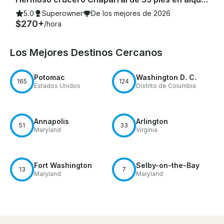
5.0
Superowner
De los mejores de 2026
$270+
/hora
Los Mejores Destinos Cercanos
Potomac
Washington D. C.
165
124
Estados Unidos
Distrito de Columbia
Annapolis
Arlington
51
33
Maryland
Virginia
Fort Washington
Selby-on-the-Bay
13
7
Maryland
Maryland