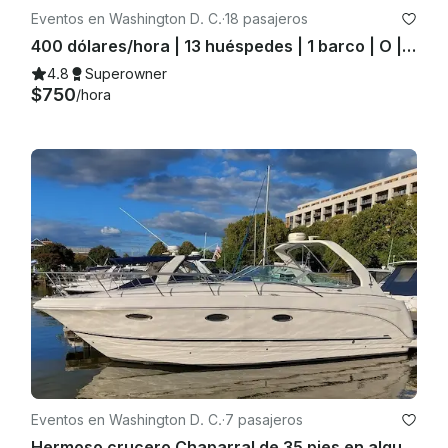
Eventos en Washington D. C.
·
18 pasajeros
400 dólares/hora | 13 huéspedes | 1 barco | O | 750 dólares/hora | 18 huéspedes · 2 barcos
4.8
Superowner
$750
/hora
Eventos en Washington D. C.
·
7 pasajeros
Hermoso crucero Chaparral de 35 pies en alquiler en Washington, D.C.