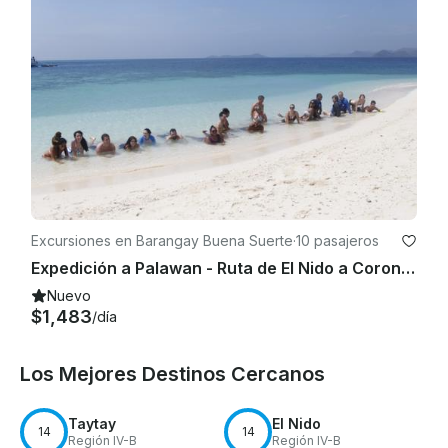
Excursiones en Barangay Buena Suerte
·
10 pasajeros
Expedición a Palawan - Ruta de El Nido a Coron - 3 días y 2 noches
Nuevo
$1,483
/día
Los Mejores Destinos Cercanos
Taytay
El Nido
14
14
Región IV-B
Región IV-B