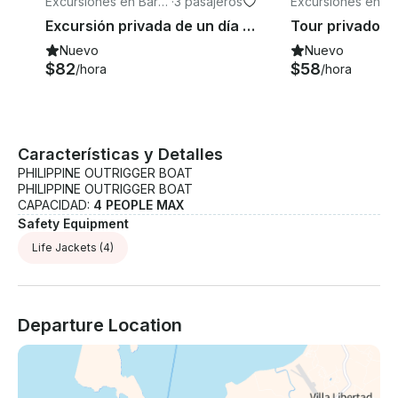
Excursiones en Bara
·
3 pasajeros
Excursiones en Ba
ngay Buena Suerte
ngay Buena Suert
Excursión privada de un día a la isla de Linapacán
Nuevo
Nuevo
$82
$58
/hora
/hora
Características y Detalles
PHILIPPINE OUTRIGGER BOAT
PHILIPPINE OUTRIGGER BOAT
CAPACIDAD:
4 PEOPLE MAX
Safety Equipment
Life Jackets
(4)
Departure Location