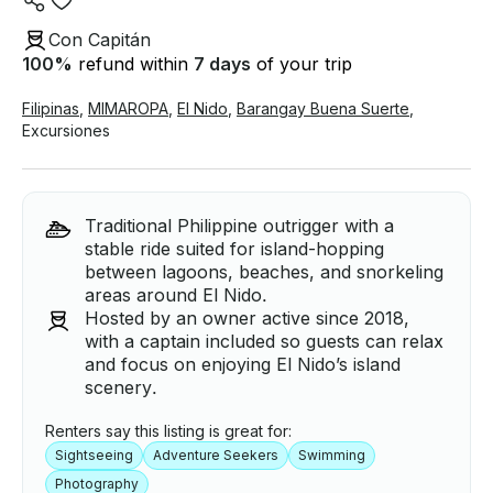
Con Capitán
100
%
refund within
7 days
of your trip
Filipinas
,
MIMAROPA
,
El Nido
,
Barangay Buena Suerte
,
Excursiones
Traditional Philippine outrigger with a
stable ride suited for island-hopping
between lagoons, beaches, and snorkeling
areas around El Nido.
Hosted by an owner active since 2018,
with a captain included so guests can relax
and focus on enjoying El Nido’s island
scenery.
Renters say this listing is great for:
Sightseeing
Adventure Seekers
Swimming
Photography