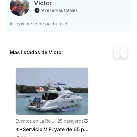
Caribe como nunca antes! 📞 Póngase en contacto
Victor
con nosotros para conocer la disponibilidad y las
9 reservas totales
tarifas.
All trips are to be paid in usd
Más listados de Victor
Eventos en La Roma
·
25 pasajeros
na
**Servicio VIP: yate de 65 pies