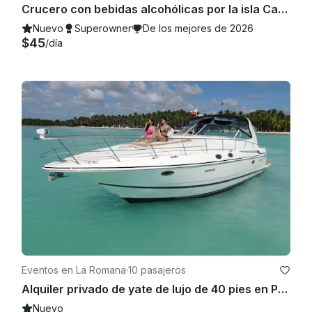
Crucero con bebidas alcohólicas por la isla Catalina, bar de esnórquel, entretenimiento y música
Nuevo
Superowner
De los mejores de 2026
$45
/día
Eventos en La Romana
·
10 pasajeros
Alquiler privado de yate de lujo de 40 pies en Punta Cana: cumpleaños y ocasiones especiales
Nuevo