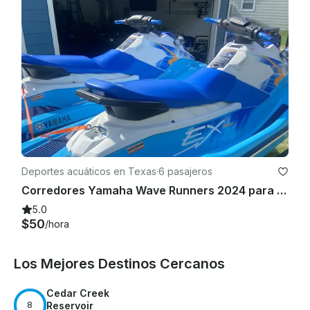
reembolsará a la tarjeta del arrendatario si las motos 
acuáticas se

 devuelven sin daños. Si

 usted, el arrendatario o cualquier persona que conduzca el 
barco o la moto acuática nació antes del 1 de septiembre de 
1993, NO necesita ningún tipo de licencia de navegación ni 
tarjeta de seguridad para navegantes. Si nació después del 1 
de septiembre de 1993, tendrá que realizar un 
curso/cuestionario en línea de 11$ antes de conducir el barco 
o la moto acuática (este es el curso más barato disponible en 
Deportes acuáticos en Texas
·
6 pasajeros
Texas, a través de BoatUS). Proporcionaré la información 
Corredores Yamaha Wave Runners 2024 para alquiler por horas o por día en Mabank, TX
sobre cómo completar dicho curso/cuestionario

5.0
.
$50
/hora
Los Mejores Destinos Cercanos
Cedar Creek
8
Reservoir