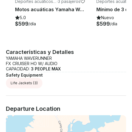
Deportes acuáticos e
·
3 pasajeros
Deportes acuático
n Fort Worth
n Texas
Motos acuáticas Yamaha Waverunner 2021 x 2 | Lake Worth |
5.0
Nuevo
$599
$599
/día
/día
Características y Detalles
YAMAHA WAVERUNNER
FX CRUISER HO W/ AUDIO
CAPACIDAD:
3 PEOPLE MAX
Safety Equipment
Life Jackets
(3)
Departure Location