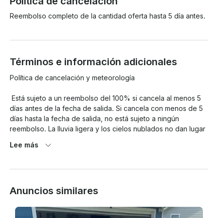
Política de cancelación
Reembolso completo de la cantidad oferta hasta 5 día antes.
Términos e información adicionales
Política de cancelación y meteorología

 Está sujeto a un reembolso del 100% si cancela al menos 5 
días antes de la fecha de salida. Si cancela con menos de 5 
días hasta la fecha de salida, no está sujeto a ningún 
reembolso. La lluvia ligera y los cielos nublados no dan lugar 
a la cancelación ni al reembolso. Si el «clima» indica al menos 
Lee más
un 80% de probabilidades de que se produzcan tormentas 
eléctricas durante cualquier período de tu viaje, te 
ofreceremos un reembolso completo

Anuncios similares
. Todos los inquilinos están sujetos a un depósito

 de 300 dólares para cubrir posibles desperfectos, que se 