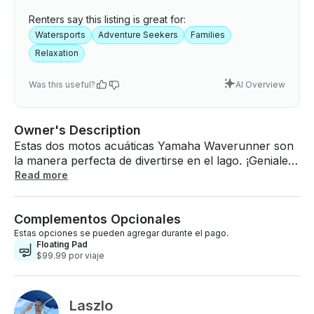
Renters say this listing is great for:
Watersports
Adventure Seekers
Families
Relaxation
Was this useful?
AI Overview
Owner's Description
Estas dos motos acuáticas Yamaha Waverunner son
la manera perfecta de divertirse en el lago. ¡Geniales
para escapadas familiares, fiestas, salir con amigos o
Read more
simplemente para un día tranquilo en el lago! Puedo
encontrarme contigo en cualquier rampa para botes
Complementos Opcionales
ubicada en el norte de Texas. Las motos acuáticas
no están disponibles para alquilar por separado.
Estas opciones se pueden agregar durante el pago.
Floating Pad
Debes alquilar las dos juntas. Yamaha VX Cruiser ,
$99.99 por viaje
color verde, capacidad: de 1 a 3 personas, ideal para
toda la familia, pantalla de 4,3 pulgadas con mando
de accionamiento, toma USB y 12 V, gancho de
Laszlo
remolque para tirar de los tubos, asiento de